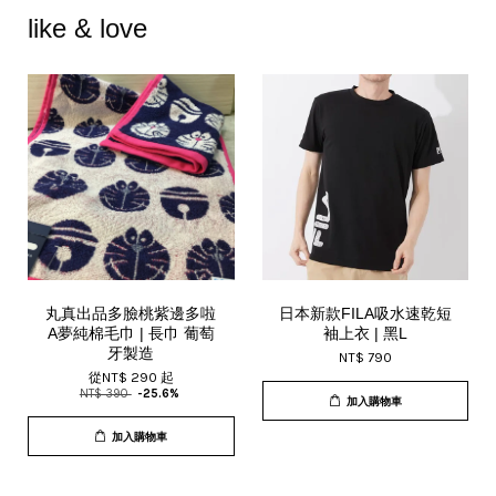
like & love
丸真出品多臉桃紫邊多啦
日本新款FILA吸水速乾短
A夢純棉毛巾 | 長巾 葡萄
袖上衣 | 黑L
牙製造
NT$ 790
從
NT$ 290
起
NT$ 390
-25.6%
加入購物車
加入購物車