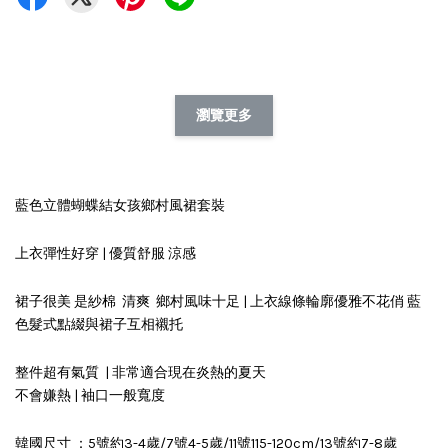
瀏覽更多
藍色立體蝴蝶結女孩鄉村風裙套裝
上衣彈性好穿 | 優質舒服 涼感
裙子很美 是紗棉 清爽 鄉村風味十足 | 上衣線條輪廓優雅不花俏 藍
色髮式點綴與裙子互相襯托
整件超有氣質 | 非常適合現在炎熱的夏天
不會嫌熱 | 袖口一般寬度
韓國尺寸 ：5號約3-4歲/7號4-5歲/11號115-120cm/13號約7-8歲