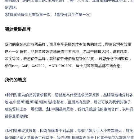
意的部分（網內丈量全以cm為單位），將「尺寸表」放置電腦|手機記事上，方
便選購。
(寶寶建議每個月重新量一次、2歲後可以半年量一次）
關於童裝品牌
我們的童裝來自各國品牌，而且多半是國外才有販售的款式，即便台灣有設櫃
也不一定會有
，品牌童裝製造地遍佈世界各地，尤以中國最大宗，還有越南、
印度等等，若您信任品牌，就請信任他們所監督的品質， 若您介意中國製造，
相信net、GAP、CARTER、MOTHERCARE、迪士尼等等商品都不適合您。
我們的態度
>我們對童裝的品質要求極高，這就是為什麼追求品牌原因，品牌製造地分於各
地:在中國/印度/印尼/緬甸/越南都有，但因為有品牌，所以可以為我們的孩子
服裝質料上多一層把關。(
註
:中國品牌眾多，我們只跟誠信的廠商合作，衣料品
質是最重要的)
>我們講求現貨展銷，因為預購看不到品質，每個品牌尺寸大小差異很大，對於
每個商品進入童依會工作室後，我們絕對拆開親自測量 | 如實告知商品狀況品質