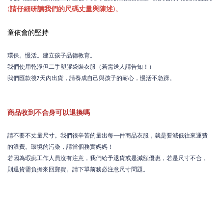
(
請仔細研讀我們的尺碼丈量與陳述
)。
童依會的堅持
環保。慢活。建立孩子品德教育。
我們使用乾淨但二手塑膠袋裝衣服（若需送人請告知！）
我們匯款後7天內出貨，請養成自己與孩子的耐心，慢活不急躁。
商品收到不合身可以退換嗎
請不要不丈量尺寸。我們很辛苦的量出每一件商品衣服，就是要減低往來運費
的浪費。環境的污染，請當個務實媽媽！
若因為瑕疵工作人員沒有注意，我們給予退貨或是減額優惠，若是尺寸不合，
則退貨需負擔來回郵資。請下單前務必注意尺寸問題。