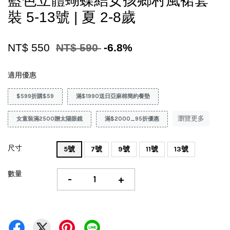
藍色立體蝴蝶結女孩鄉村風裙套
裝 5-13號 | 夏 2-8歲
NT$ 550
NT$ 590
-6.8%
適用優惠
$599折購$59
滿$1990送日亞麻棉簡約餐墊
瀏覽更多
女童裝滿2500贈太陽眼鏡
滿$2000_95折優惠
尺寸
5號
7號
9號
11號
13號
數量
-
+