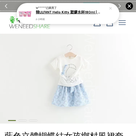
滿$1990送日亞麻棉簡約餐墊
購物go
童裝M
W*****
已購買了
韓LILFANT Hello Kitty 塑膠水杯180ml | 3入
2 小時前
您的購物車目前還是空的。
繼續購物