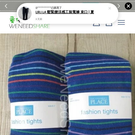
滿$1990送日亞麻棉簡約餐墊
購物go
童裝M
您的購物車目前還是空的。
繼續購物