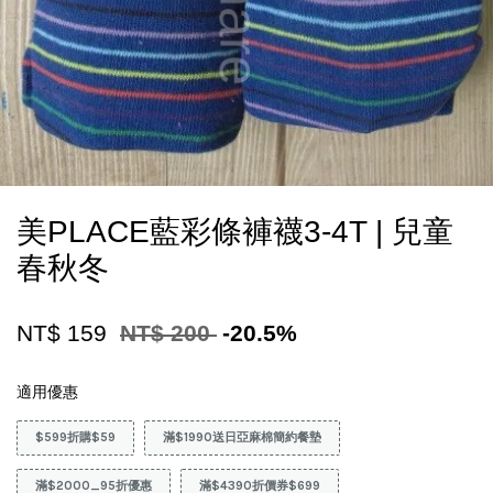
美PLACE藍彩條褲襪3-4T | 兒童
春秋冬
NT$ 159
NT$ 200
-20.5%
適用優惠
$599折購$59
滿$1990送日亞麻棉簡約餐墊
滿$2000_95折優惠
滿$4390折價券$699