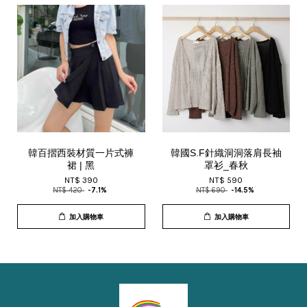
韓百摺西裝材質一片式褲
韓國S.F針織洞洞落肩長袖
裙 | 黑
罩衫_春秋
NT$ 390
NT$ 590
NT$ 420
-7.1%
NT$ 690
-14.5%
加入購物車
加入購物車