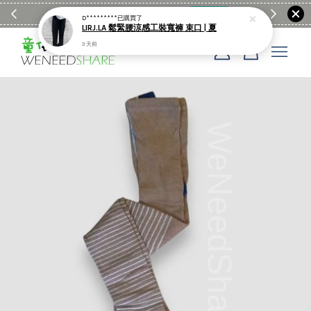
滿$1990送日亞麻棉簡約餐墊
購物go
童裝M
D*********
已購買了
LIRJ.LA 鬆緊腰涼感工裝寬褲 束口 | 夏
3 天前
您的購物車目前還是空的。
繼續購物