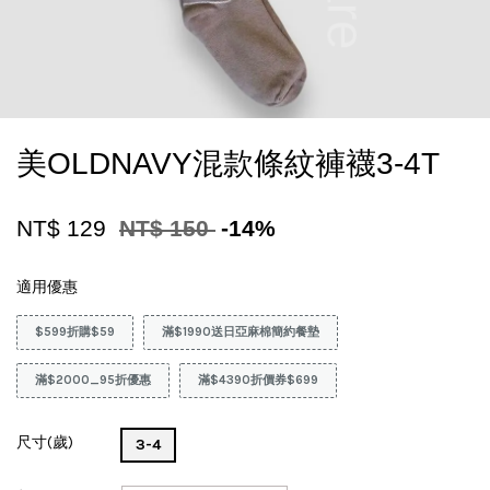
美OLDNAVY混款條紋褲襪3-4T
NT$ 129
NT$ 150
-14%
適用優惠
$599折購$59
滿$1990送日亞麻棉簡約餐墊
滿$2000_95折優惠
滿$4390折價券$699
尺寸(歲)
3-4