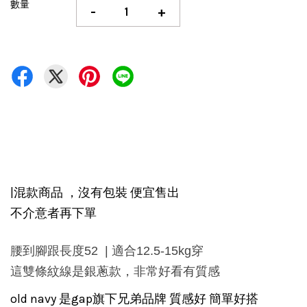
數量
-
+
|混款商品 ，沒有包裝 便宜售出
不介意者再下單
腰到腳跟長度52 | 適合12.5-15kg穿
這雙條紋線是銀蔥款，非常好看有質感
old navy 是gap旗下兄弟品牌 質感好 簡單好搭