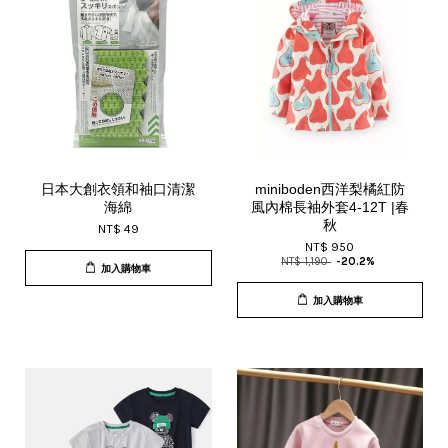
日本大創衣領和袖口清潔
miniboden西洋梨橘紅防
海綿
風內棉長袖外套4-12T |春
秋
NT$ 49
NT$ 950
NT$ 1,190
-20.2%
加入購物車
加入購物車