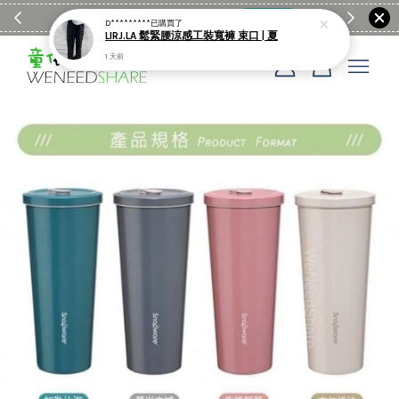
滿$1990送日亞麻棉簡約餐墊
購物go
童裝M
D*********
已購買了
LIRJ.LA 鬆緊腰涼感工裝寬褲 束口 | 夏
1 天前
您的購物車目前還是空的。
繼續購物