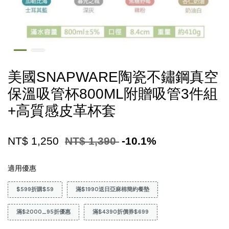
美國SNAPWARE陶瓷不鏽鋼真空
保溫吸管杯800ML附贈吸管3件組
+高質感皮革杯套
NT$ 1,250
NT$ 1,390
-10.1%
適用優惠
$599折購$59
滿$1990送日亞麻棉簡約餐墊
滿$2000_95折優惠
滿$4390折價券$699