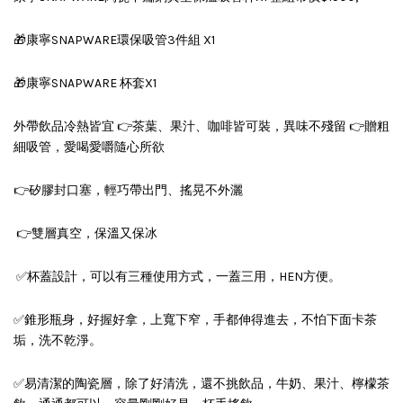
🎁康寧SNAPWARE環保吸管3件組 X1
🎁康寧SNAPWARE 杯套X1
外帶飲品冷熱皆宜 👉茶葉、果汁、咖啡皆可裝，異味不殘留 👉贈粗
細吸管，愛喝愛嚼隨心所欲
👉矽膠封口塞，輕巧帶出門、搖晃不外灑
👉雙層真空，保溫又保冰
✅️杯蓋設計，可以有三種使用方式，一蓋三用，HEN方便。
✅️錐形瓶身，好握好拿，上寬下窄，手都伸得進去，不怕下面卡茶
垢，洗不乾淨。
✅️易清潔的陶瓷層，除了好清洗，還不挑飲品，牛奶、果汁、檸檬茶