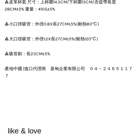
🔺皮革杯套 尺寸：上杯圍14.3CM/下杯圍13CM/含提帶長度
28CM±5% 重量：410G±5%
🔺小口徑吸管：外徑0.8X長27CM±5%(耐熱80℃)
🔺大口徑吸管：外徑1.2X長27CM±5%(耐熱120℃)
🔺吸管刷：長23CM±5%
產地中國 |進口代理商 基甸企業有限公司 ０４－２４６５１１７
７
like & love