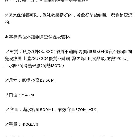
飲，通通都可以，容量剛剛好是一杯手搖飲~
✅️保冰保溫都可以，保冰效果挺好的，冷飲從早放到晚，都還是涼涼
的。
🔺本尊:陶瓷不鏽鋼真空保溫吸管杯
📍材質：瓶身/(外)SUS304優質不鏽鋼 內膽/SUS304優質不鏽鋼+陶
瓷易潔層 上蓋/SUS304優質不鏽鋼+聚丙烯PP(食品級/耐熱120℃)
止水圈/耐冷熱矽膠(耐熱120℃)
📍尺寸：底徑7X高22.3CM
📍口徑：8.4CM
📍容量：滿水容量800ML、有效容量770ML±5%
📍重量：410G±5%