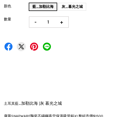
顏色
藍_加勒比海
灰_暮光之城
數量
-
+
加勒比海 |灰 暮光之城
土耳其藍_
康寧SNAPWARE陶瓷不鏽鋼真空保溫吸管杯X1 整組市價$1500,