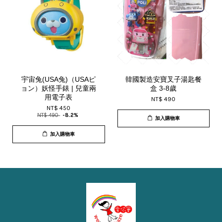
宇宙兔(USA兔)（USAピ
韓國製造安寶叉子湯匙餐
ョン）妖怪手錶 | 兒童兩
盒 3-8歲
用電子表
NT$ 490
NT$ 450
NT$ 490
-8.2%
加入購物車
加入購物車