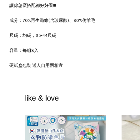
讓你怎麼搭配都好好看!!!
成分：70%再生纖維(含玻尿酸)、30%仿羊毛
尺碼：均碼，35-44尺碼
容量：每組3入
硬紙盒包裝 送人自用兩相宜
like & love