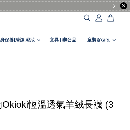
身保養|清潔|彩妝
文具 | 辦公品
童裝👗GIRL
Okioki恆溫透氣羊絨長襪 (3