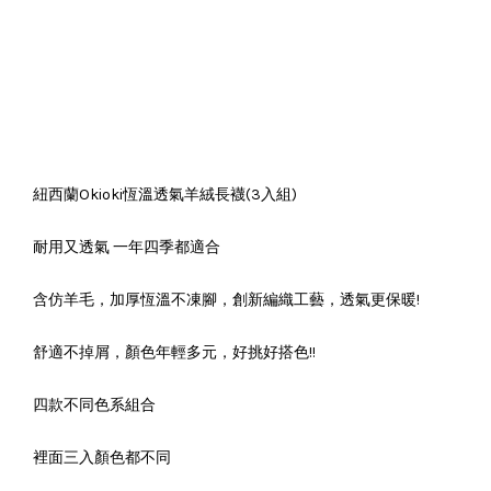
紐西蘭Okioki恆溫透氣羊絨長襪(3入組)
耐用又透氣 一年四季都適合
含仿羊毛，加厚恆溫不凍腳，創新編織工藝，透氣更保暖!
舒適不掉屑，顏色年輕多元，好挑好搭色!!
四款不同色系組合
裡面三入顏色都不同