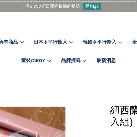
滿$1990送日亞麻棉簡約餐墊
購物go
所有商品
日本✈️平行輸入
韓國✈️平行輸入
全
您的購物車目前還是空的。
童裝🩳BOY
品牌搜尋
最新消息
繼續購物
紐西蘭
入組)