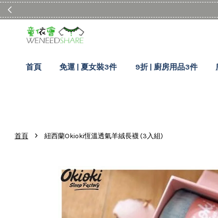
首頁
免運 | 夏女裝3件
9折 | 廚房用品3件
›
首頁
紐西蘭Okioki恆溫透氣羊絨長襪 (3入組)