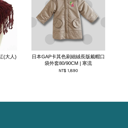
(大人)
日本GAP卡其色刷細絨長版戴帽口
袋外套80/90CM | 寒流
NT$ 1,890