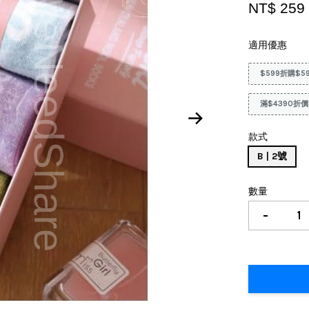
NT$ 25
適用優惠
$599折購$5
滿$4390折價
款式
B | 2號
數量
-