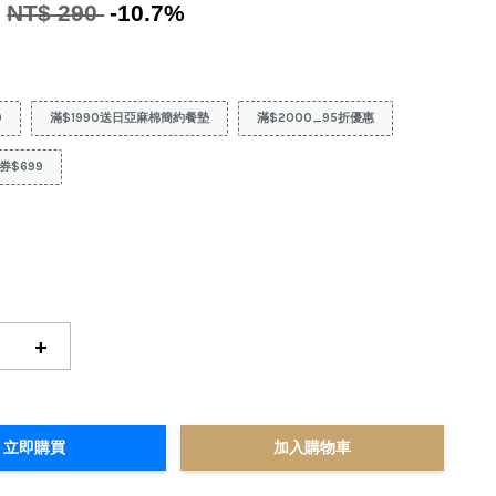
9
NT$ 290
-10.7%
9
滿$1990送日亞麻棉簡約餐墊
滿$2000_95折優惠
券$699
+
立即購買
加入購物車