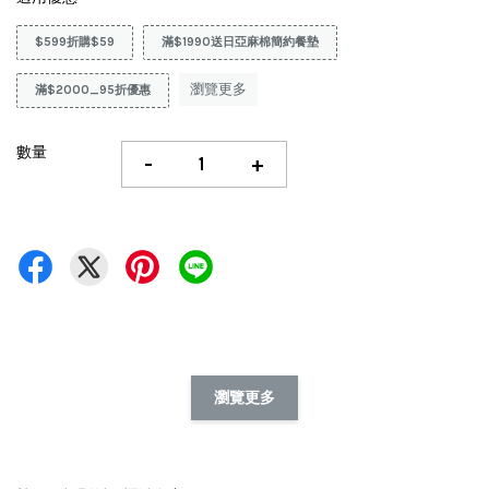
$599折購$59
滿$1990送日亞麻棉簡約餐墊
瀏覽更多
滿$2000_95折優惠
數量
-
+
瀏覽更多