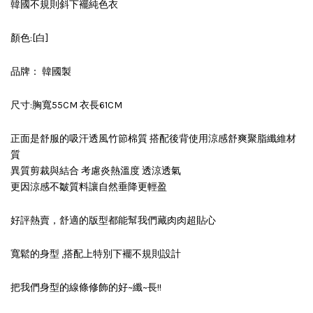
韓國不規則斜下襬純色衣
顏色:[白]
品牌： 韓國製
尺寸:胸寬55CM 衣長61CM
正面是舒服的吸汗透風竹節棉質 搭配後背使用涼感舒爽聚脂纖維材
質
異質剪裁與結合 考慮炎熱溫度 透涼透氣
更因涼感不皺質料讓自然垂降更輕盈
好評熱賣，舒適的版型都能幫我們藏肉肉超貼心
寬鬆的身型 ,搭配上特別下襬不規則設計
把我們身型的線條修飾的好~纖~長!!