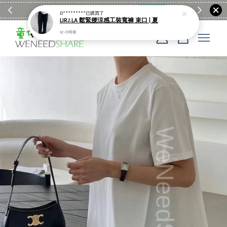
滿$1990送日亞麻棉簡約餐墊
購物go
童裝M
D*********
已購買了
LIRJ.LA 鬆緊腰涼感工裝寬褲 束口 | 夏
12 小時前
您的購物車目前還是空的。
繼續購物