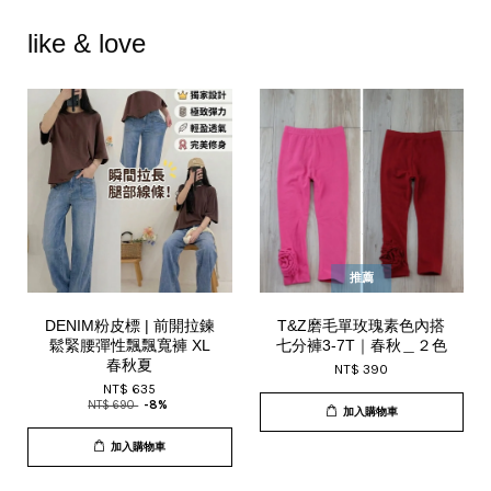
like & love
推薦
DENIM粉皮標 | 前開拉鍊
T&Z磨毛單玫瑰素色內搭
鬆緊腰彈性飄飄寬褲 XL
七分褲3-7T｜春秋＿２色
春秋夏
NT$ 390
NT$ 635
NT$ 690
-8%
加入購物車
加入購物車