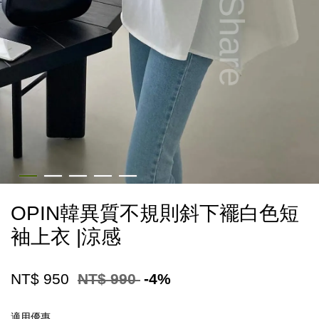
OPIN韓異質不規則斜下襬白色短
袖上衣 |涼感
NT$ 950
NT$ 990
-4%
適用優惠