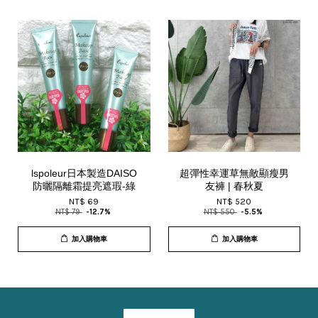
lspoleur日本製造DAISO
超彈性幸運草無敵顯瘦男
防曬隔離霜提亮遮瑕-綠
友褲 | 春秋夏
NT$ 69
NT$ 520
NT$ 79
-12.7%
NT$ 550
-5.5%
加入購物車
加入購物車