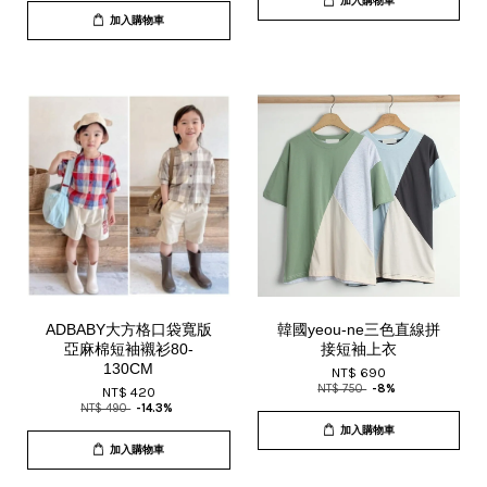
加入購物車
加入購物車
ADBABY大方格口袋寬版
韓國yeou-ne三色直線拼
亞麻棉短袖襯衫80-
接短袖上衣
130CM
NT$ 690
NT$ 750
-8%
NT$ 420
NT$ 490
-14.3%
加入購物車
加入購物車