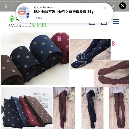
滿$1990送日亞麻棉簡約餐墊
購物go
童裝M
有人
added to cart
BUHNA日本製小蘇打牙齒美白凝膠 35g
9 分鐘前
您的購物車目前還是空的。
繼續購物