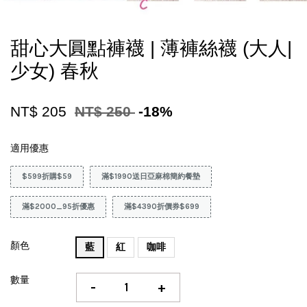
甜心大圓點褲襪 | 薄褲絲襪 (大人|
少女) 春秋
NT$ 205
NT$ 250
-18%
適用優惠
$599折購$59
滿$1990送日亞麻棉簡約餐墊
滿$2000_95折優惠
滿$4390折價券$699
顏色
藍
紅
咖啡
數量
-
+