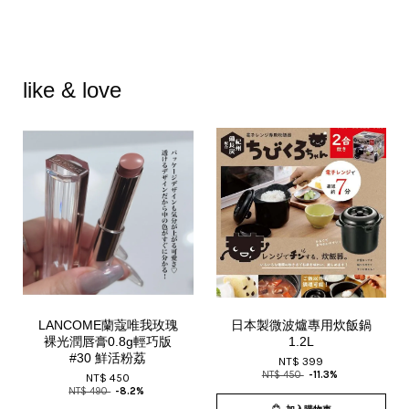
like & love
LANCOME蘭蔻唯我玫瑰
日本製微波爐專用炊飯鍋
裸光潤唇膏0.8g輕巧版
1.2L
#30 鮮活粉荔
NT$ 399
NT$ 450
-11.3%
NT$ 450
NT$ 490
-8.2%