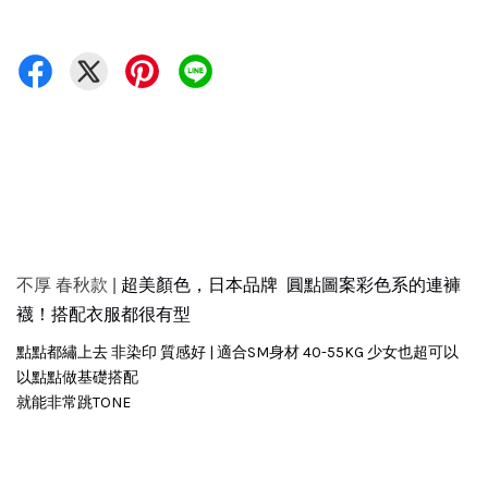
不厚 春秋款 |
超美顏色，日本品牌 圓點圖案彩色系的連褲
襪！搭配衣服都很有型
點點都繡上去 非染印 質感好 | 適合SM身材 40-55KG 少女也超可以
以點點做基礎搭配
就能非常跳TONE