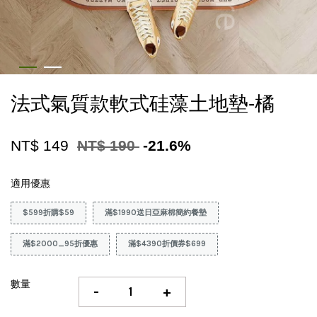
法式氣質款軟式硅藻土地墊-橘
NT$ 149
NT$ 190
-21.6%
適用優惠
$599折購$59
滿$1990送日亞麻棉簡約餐墊
滿$2000_95折優惠
滿$4390折價券$699
數量
-
+