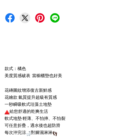
款式：橘色
美度質感破表 當櫥櫃墊也好美
花磚圖紋增添復古新鮮感
花繪款 氣質提升超級有質感
一秒瞬吸軟式珪藻土地墊
給您舒適的乾爽生活
軟式地墊 輕薄、不怕摔、不怕裂
可任意折疊，遇水後也超防滑
每次沖完涼
對腳濕淋淋