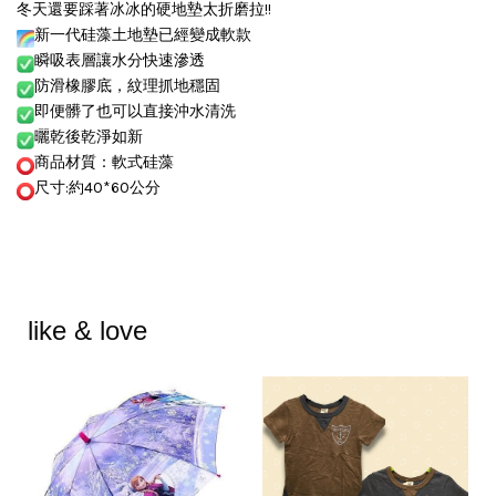
冬天還要踩著冰冰的硬地墊太折磨拉!!
新一代硅藻土地墊已經變成軟款
瞬吸表層讓水分快速滲透
防滑橡膠底，紋理抓地穩固
即便髒了也可以直接沖水清洗
曬乾後乾淨如新
商品材質：軟式硅藻
尺寸:約40*60公分
like & love