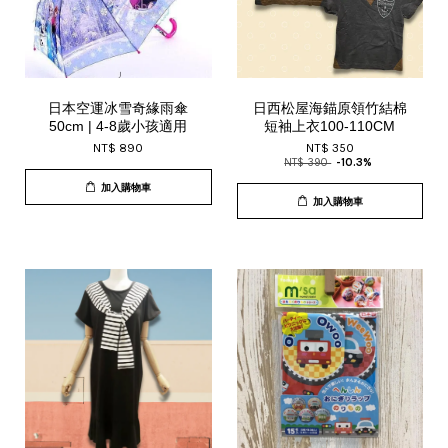
日本空運冰雪奇緣雨傘
日西松屋海錨原領竹結棉
50cm | 4-8歲小孩適用
短袖上衣100-110CM
NT$ 890
NT$ 350
NT$ 390
-10.3%
加入購物車
加入購物車