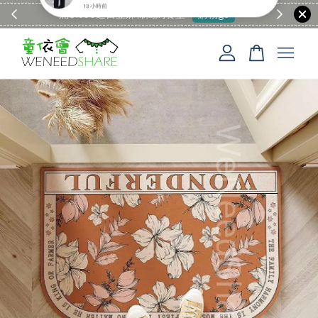
滿$1990送日亞麻棉簡約餐墊
購物go
童裝M
您的購物車目前還是空的。
繼續購物