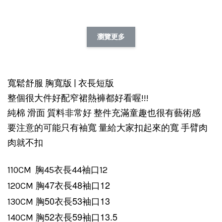
瀏覽更多
寬鬆舒服 胸寬版 | 衣長短版
整個很大件好配窄裙熱褲都好看喔!!!
純棉 滑面 質料非常好 整件充滿童趣也很有藝術感
要注意的可能只有袖寬 量給大家扣起來的寬 手臂肉
肉就不扣
110CM 胸45衣長44袖口12
胸47衣長48袖口12
120CM
胸50衣長53袖口13
130CM
胸52衣長59袖口13.5
140CM