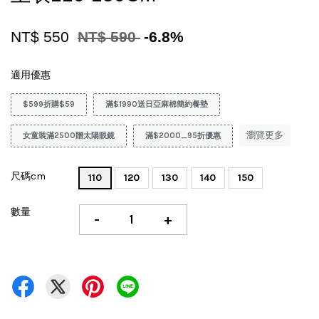
NT$ 550
NT$ 590
-6.8%
適用優惠
$599折購$59
滿$1990送日亞麻棉簡約餐墊
瀏覽更多
女童裝滿2500贈太陽眼鏡
滿$2000_95折優惠
尺碼cm
110
120
130
140
150
數量
-
+