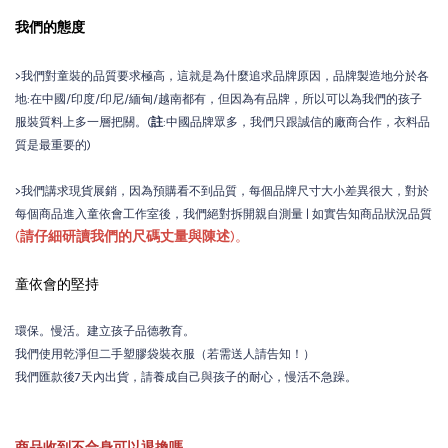
我們的態度
>我們對童裝的品質要求極高，這就是為什麼追求品牌原因，品牌製造地分於各
地:在中國/印度/印尼/緬甸/越南都有，但因為有品牌，所以可以為我們的孩子
服裝質料上多一層把關。(
註
:中國品牌眾多，我們只跟誠信的廠商合作，衣料品
質是最重要的)
>我們講求現貨展銷，因為預購看不到品質，每個品牌尺寸大小差異很大，對於
每個商品進入童依會工作室後，我們絕對拆開親自測量 | 如實告知商品狀況品質
(
請仔細研讀我們的尺碼丈量與陳述
)。
童依會的堅持
環保。慢活。建立孩子品德教育。
我們使用乾淨但二手塑膠袋裝衣服（若需送人請告知！）
我們匯款後7天內出貨，請養成自己與孩子的耐心，慢活不急躁。
商品收到不合身可以退換嗎