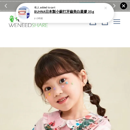
滿$1990送日亞麻棉簡約餐墊
購物go
童裝M
有人
added to cart
BUHNA日本製小蘇打牙齒美白凝膠 35g
2 小時前
您的購物車目前還是空的。
繼續購物