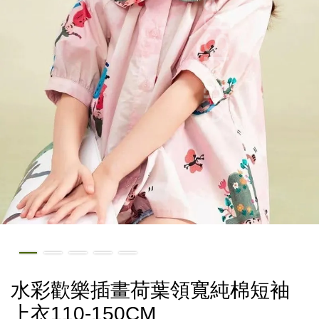
水彩歡樂插畫荷葉領寬純棉短袖
上衣110-150CM