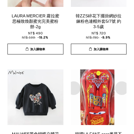
LAURA MERCIER 蘿拉蜜
韓ZZS碎花下擺掛網紗拉
思極致煥顏蜜光完美蜜粉
鍊粉色連帽外套5/7號 約
餅-2g
3-5歲
NT$ 490
NT$ 720
NT$ 599
-18.2%
NT$ 790
-8.9%
加入購物車
加入購物車