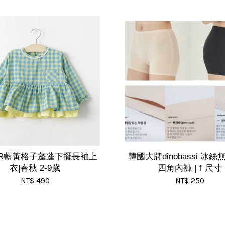
AR藍黃格子蓬蓬下擺長袖上
韓國大牌dinobassi 冰
衣|春秋 2-9歲
四角內褲 |ｆ尺寸
NT$ 490
NT$ 250