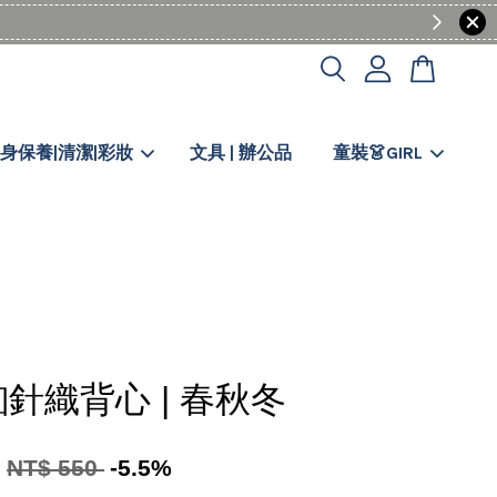
身保養|清潔|彩妝
文具 | 辦公品
童裝👗GIRL
針織背心 | 春秋冬
0
NT$ 550
-5.5%