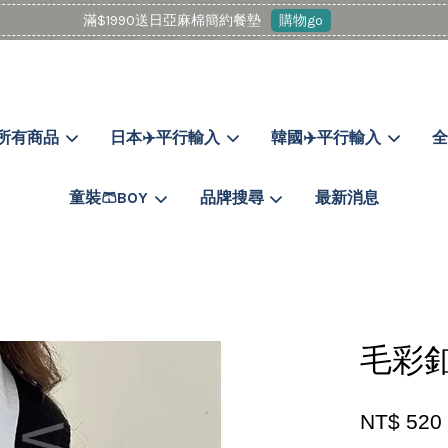
滿$1990送日亞麻棉簡約餐墊
購物go
所有商品
日本✈️平行輸入
韓國✈️平行輸入
全
您的購物車目前還是空的。
童裝🩳BOY
品牌搜尋
最新消息
繼續購物
毛彩釦
NT$ 52