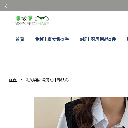
首頁
免運 | 夏女裝3件
9折 | 廚房用品3件
›
首頁
毛彩釦針織背心 | 春秋冬