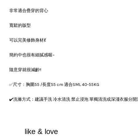
非常適合疊穿的背心
寬鬆的版型
可以完美修飾身材💃
簡約中也很有細膩感喔~
隨意穿就很減齡!!
✅尺寸：胸圍55 /長度55 cm 適合SML 40-55KG
✔️洗滌方式：建議手洗 冷水清洗 禁止浸泡 單獨清洗或深淺衣服分開
like & love