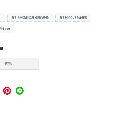
9
滿$1990送日亞麻棉簡約餐墊
滿$2000_95折優惠
券$699
白
售完