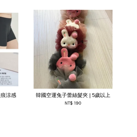
絲無痕涼感
韓國空運兔子蕾絲髮夾 | 5歲以上
NT$ 190