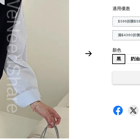
適用優惠
$599折購$5
滿$4390折價
顏色
黑
奶油