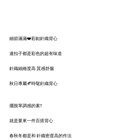
細節滿滿❤️彩釦針織背心
連扣子都是彩色的超有味道
針織細緻度高 質感舒服
秋日專屬🍂時髦針織背心
擺脫單調感的素T
就是要來一件百搭背心
春秋冬都是和 針織密度高的作法