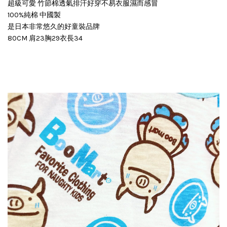
超級可愛 竹節棉透氣排汗好穿不易衣服濕而感冒
100%純棉 中國製
是日本非常悠久的好童裝品牌
80CM 肩23胸29衣長34