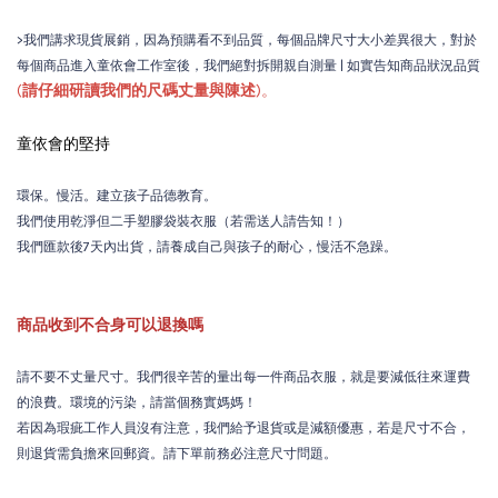
>我們講求現貨展銷，因為預購看不到品質，每個品牌尺寸大小差異很大，對於
每個商品進入童依會工作室後，我們絕對拆開親自測量 | 如實告知商品狀況品質
(
請仔細研讀我們的尺碼丈量與陳述
)。
童依會的堅持
環保。慢活。建立孩子品德教育。
我們使用乾淨但二手塑膠袋裝衣服（若需送人請告知！）
我們匯款後7天內出貨，請養成自己與孩子的耐心，慢活不急躁。
商品收到不合身可以退換嗎
請不要不丈量尺寸。我們很辛苦的量出每一件商品衣服，就是要減低往來運費
的浪費。環境的污染，請當個務實媽媽！
若因為瑕疵工作人員沒有注意，我們給予退貨或是減額優惠，若是尺寸不合，
則退貨需負擔來回郵資。請下單前務必注意尺寸問題。