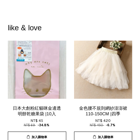
like & love
日本大創粉紅貓咪金邊透
金色腰不規則網紗澎澎裙
明餅乾糖果袋 |10入
110-150CM |四季
NT$ 45
NT$ 420
NT$ 69
-34.8%
NT$ 450
-6.7%
加入購物車
加入購物車