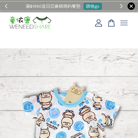
滿$1990送日亞麻棉簡約餐墊
購物go
童裝M
您的購物車目前還是空的。
繼續購物