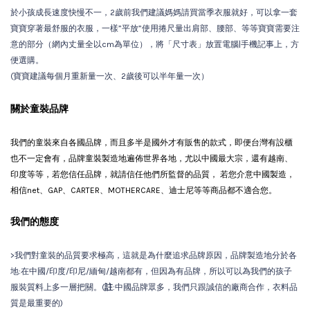
於小孩成長速度快慢不一，2歲前我們建議媽媽請買當季衣服就好，可以拿一套
寶寶穿著最舒服的衣服，一樣”平放”使用捲尺量出肩部、腰部、等等寶寶需要注
意的部分（網內丈量全以cm為單位），將「尺寸表」放置電腦|手機記事上，方
便選購。
(寶寶建議每個月重新量一次、2歲後可以半年量一次）
關於童裝品牌
我們的童裝來自各國品牌，而且多半是國外才有販售的款式，即便台灣有設櫃
也不一定會有
，品牌童裝製造地遍佈世界各地，尤以中國最大宗，還有越南、
印度等等，若您信任品牌，就請信任他們所監督的品質， 若您介意中國製造，
相信net、GAP、CARTER、MOTHERCARE、迪士尼等等商品都不適合您。
我們的態度
>我們對童裝的品質要求極高，這就是為什麼追求品牌原因，品牌製造地分於各
地:在中國/印度/印尼/緬甸/越南都有，但因為有品牌，所以可以為我們的孩子
服裝質料上多一層把關。(
註
:中國品牌眾多，我們只跟誠信的廠商合作，衣料品
質是最重要的)