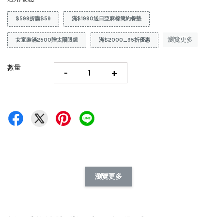
$599折購$59
滿$1990送日亞麻棉簡約餐墊
瀏覽更多
女童裝滿2500贈太陽眼鏡
滿$2000_95折優惠
數量
-
+
瀏覽更多