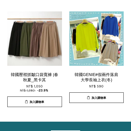
韓國壓褶抓皺口袋寬褲 |春
韓國GENIE#假兩件落肩
秋夏_黑卡其
大學長袖上衣(冬)
NT$ 1,050
NT$ 590
NT$ 1,380
-23.9%
加入購物車
加入購物車