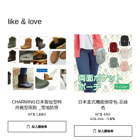
like & love
CHARMING日本製短型時
日本直式機能側背包-豆綠
尚靴型雨鞋 _雪地防滑
色
NT$ 1,880
NT$ 490
NT$ 499
-1.8%
加入購物車
加入購物車