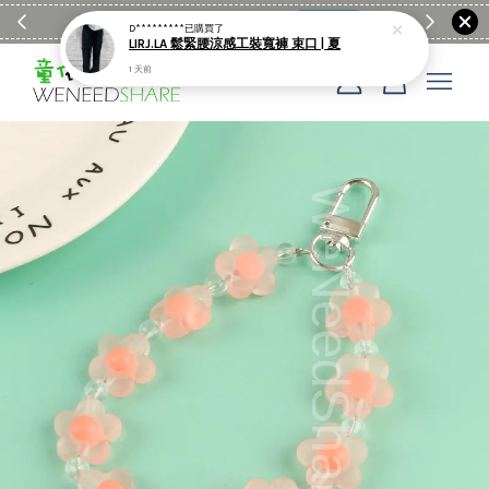
滿$1990送日亞麻棉簡約餐墊
購物go
童裝M
D*********
已購買了
LIRJ.LA 鬆緊腰涼感工裝寬褲 束口 | 夏
1 天前
您的購物車目前還是空的。
繼續購物