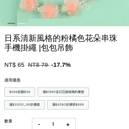
日系清新風格的粉橘色花朵串珠
手機掛繩 |包包吊飾
NT$ 65
NT$ 79
-17.7%
適用優惠
$599折購$59
滿$1990送日亞麻棉簡約餐墊
滿$2000_95折優惠
滿$4390折價券$699
數量
-
+