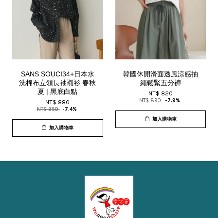
SANS SOUCI34+日本水
韓國休閒滑面透風涼感抽
洗棉布立領長袖襯衫 春秋
繩鬆緊五分褲
夏 | 黑底白點
NT$ 820
NT$ 890
-7.9%
NT$ 880
NT$ 950
-7.4%
加入購物車
加入購物車