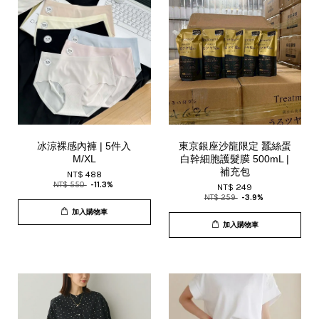
冰涼裸感內褲 | 5件入
東京銀座沙龍限定 蠶絲蛋
M/XL
白幹細胞護髮膜 500mL |
補充包
NT$ 488
NT$ 550
-11.3%
NT$ 249
NT$ 259
-3.9%
加入購物車
加入購物車