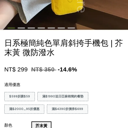
日系極簡純色單肩斜挎手機包 | 芥
末黃 微防潑水
NT$ 299
NT$ 350
-14.6%
適用優惠
$599折購$59
滿$1990送日亞麻棉簡約餐墊
滿$2000_95折優惠
滿$4390折價券$699
顏色
芥末黃