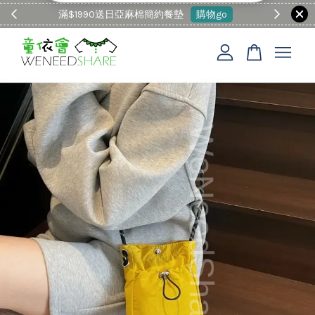
滿$1990送日亞麻棉簡約餐墊
購物go
童裝M
您的購物車目前還是空的。
繼續購物