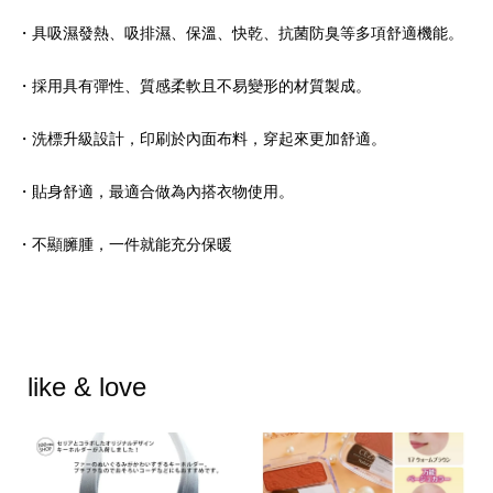
・具吸濕發熱、吸排濕、保溫、快乾、抗菌防臭等多項舒適機能。
・採用具有彈性、質感柔軟且不易變形的材質製成。
・洗標升級設計，印刷於內面布料，穿起來更加舒適。
・貼身舒適，最適合做為內搭衣物使用。
・不顯臃腫，一件就能充分保暖
like & love