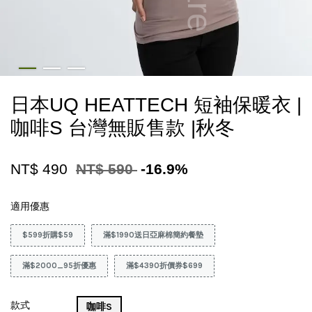
日本UQ HEATTECH 短袖保暖衣 |
咖啡S 台灣無販售款 |秋冬
NT$ 490
NT$ 590
-16.9%
適用優惠
$599折購$59
滿$1990送日亞麻棉簡約餐墊
滿$2000_95折優惠
滿$4390折價券$699
款式
咖啡S