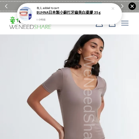
滿$1990送日亞麻棉簡約餐墊
購物go
童裝M
有人
added to cart
BUHNA日本製小蘇打牙齒美白凝膠 35g
1 小時前
您的購物車目前還是空的。
繼續購物