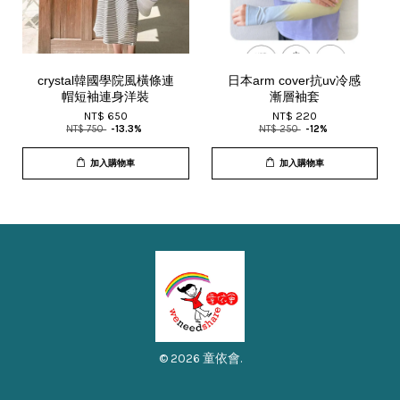
crystal韓國學院風橫條連
日本arm cover抗uv冷感
帽短袖連身洋裝
漸層袖套
NT$ 650
NT$ 220
NT$ 750
-13.3%
NT$ 250
-12%
加入購物車
加入購物車
© 2026 童依會.