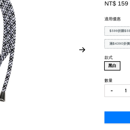
NT$ 15
適用優惠
$599折購$5
滿$4390折價
款式
黑白
數量
-