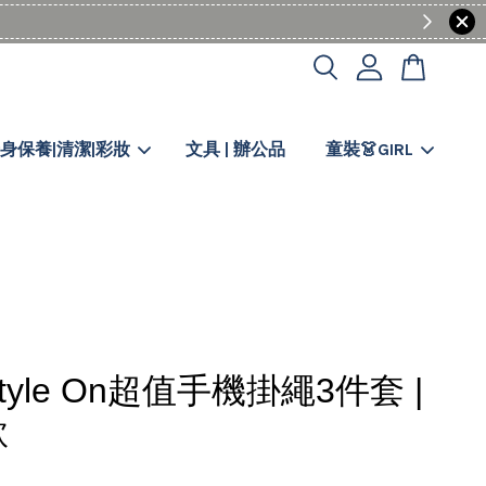
身保養|清潔|彩妝
文具 | 辦公品
童裝👗GIRL
tyle On超值手機掛繩3件套 |
款