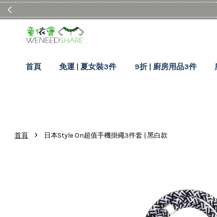
首頁
免運 | 夏女裝3件
9折 | 廚房用品3件
›
首頁
日本Style On超值手機掛繩3件套 | 黑白款