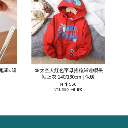
鋼調味罐
jdk太空人紅色字母搖粒絨連帽長
袖上衣 140/160cm | 保暖
NT$ 550
NT$ 590
-6.8%