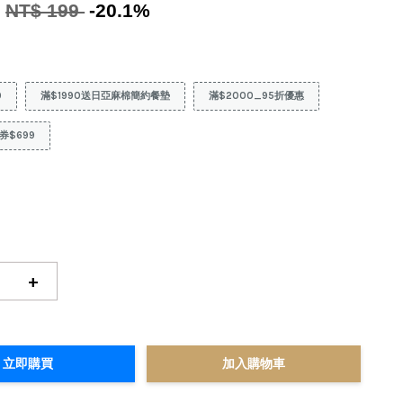
9
NT$ 199
-20.1%
9
滿$1990送日亞麻棉簡約餐墊
滿$2000_95折優惠
券$699
+
立即購買
加入購物車