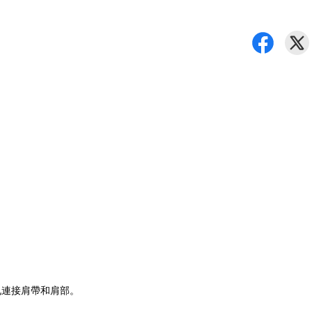
孔連接肩帶和肩部。