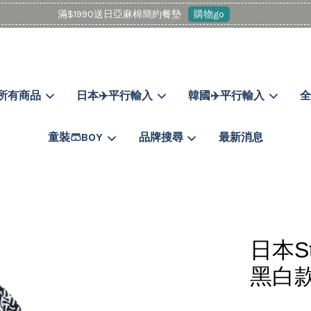
滿$1990送日亞麻棉簡約餐墊
購物go
所有商品
日本✈️平行輸入
韓國✈️平行輸入
全
您的購物車目前還是空的。
童裝🩳BOY
品牌搜尋
最新消息
繼續購物
日本S
黑白