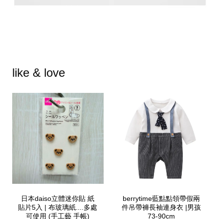
like & love
日本daiso立體迷你貼 紙
berrytime藍點點領帶假兩
貼片5入 | 布玻璃紙....多處
件吊帶褲長袖連身衣 |男孩
可使用 (手工藝 手帳)
73-90cm