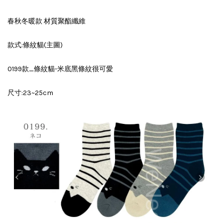
春秋冬暖款 材質聚酯纖維
款式:條紋貓(主圖)
0199款_條紋貓-米底黑條紋很可愛
尺寸:23~25cm