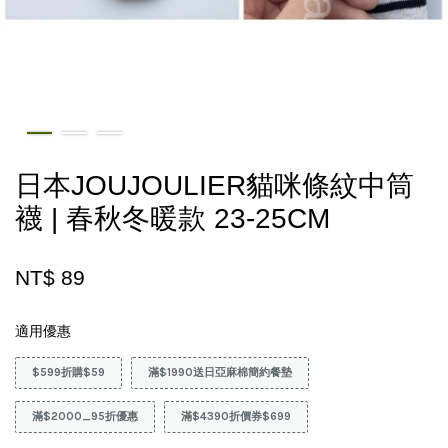
日本JOUJOULIER貓咪條紋中筒
襪 | 春秋冬暖款 23-25CM
NT$ 89
適用優惠
$599折購$59
滿$1990送日亞麻棉簡約餐墊
滿$2000_95折優惠
滿$4390折價券$699