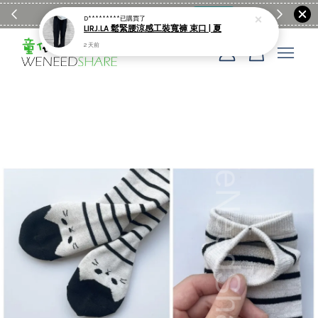
滿$1990送日亞麻棉簡約餐墊
購物go
童裝M
D*********
已購買了
LIRJ.LA 鬆緊腰涼感工裝寬褲 束口 | 夏
2 天前
您的購物車目前還是空的。
繼續購物