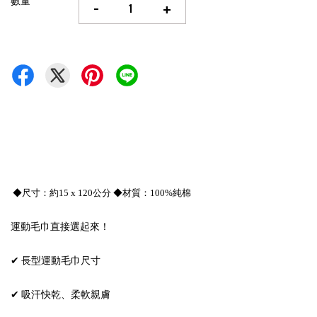
數量
-
+
◆尺寸：約15 x 120公分 ◆材質：100%純棉
運動毛巾直接選起來！
✔ 長型運動毛巾尺寸
✔ 吸汗快乾、柔軟親膚