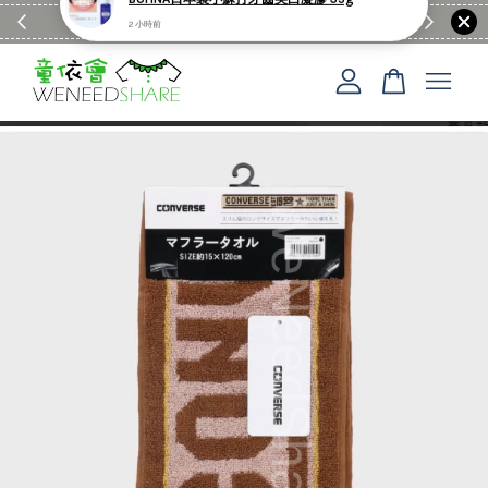
滿$1990送日亞麻棉簡約餐墊
購物go
童裝M
您的購物車目前還是空的。
繼續購物