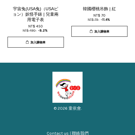
宇宙兔(USA兔)（USAピ
韓國櫻桃吊飾 | 紅
ョン）妖怪手錶 | 兒童兩
NT$ 70
用電子表
NT$ 79
-11.4%
NT$ 450
NT$ 490
-8.2%
加入購物車
加入購物車
© 2026 童依會.
Contact us | 聯絡我們