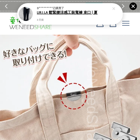
滿$1990送日亞麻棉簡約餐墊
購物go
童裝M
D*********
已購買了
LIRJ.LA 鬆緊腰涼感工裝寬褲 束口 | 夏
3 天前
您的購物車目前還是空的。
繼續購物