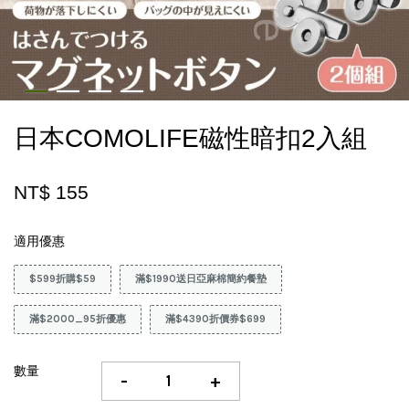
日本COMOLIFE磁性暗扣2入組
NT$ 155
適用優惠
$599折購$59
滿$1990送日亞麻棉簡約餐墊
滿$2000_95折優惠
滿$4390折價券$699
數量
-
+