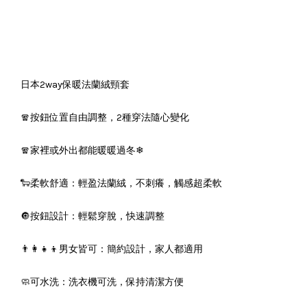
日本2way保暖法蘭絨頸套
🧣按鈕位置自由調整，2種穿法隨心變化
🧣家裡或外出都能暖暖過冬❄
🐑柔軟舒適：輕盈法蘭絨，不刺癢，觸感超柔軟
🔘按鈕設計：輕鬆穿脫，快速調整
👨‍👩‍👧‍👦男女皆可：簡約設計，家人都適用
🧼可水洗：洗衣機可洗，保持清潔方便