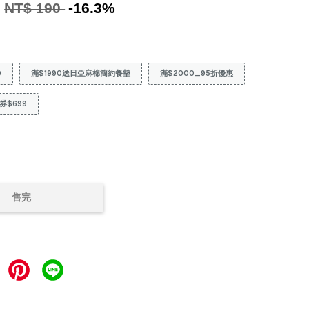
9
NT$ 190
-16.3%
9
滿$1990送日亞麻棉簡約餐墊
滿$2000_95折優惠
券$699
售完