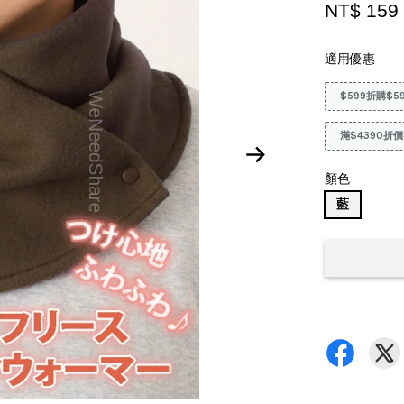
NT$ 15
適用優惠
$599折購$5
滿$4390折價
顏色
藍