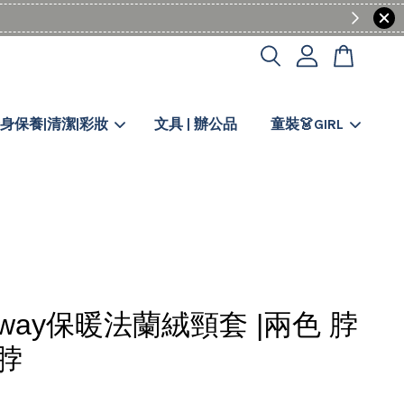
身保養|清潔|彩妝
文具 | 辦公品
童裝👗GIRL
way保暖法蘭絨頸套 |兩色 脖
圍脖