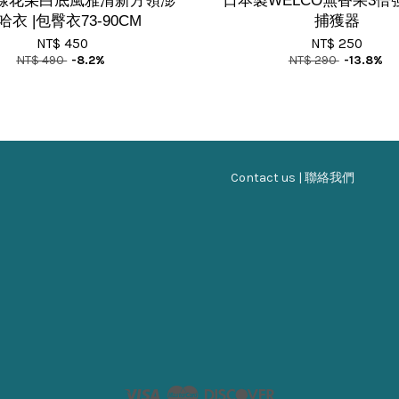
線花朵白底風雅清新方領澎
日本製WELCO無香果3️
哈衣 |包臀衣73-90CM
捕獲器
NT$ 450
NT$ 250
NT$ 490
-8.2%
NT$ 290
-13.8%
Contact us | 聯絡我們
Visa
Master
Discover