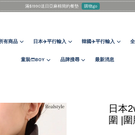
滿$1990送日亞麻棉簡約餐墊
購物go
所有商品
日本✈️平行輸入
韓國✈️平行輸入
全
您的購物車目前還是空的。
童裝🩳BOY
品牌搜尋
最新消息
繼續購物
日本2
圍 |