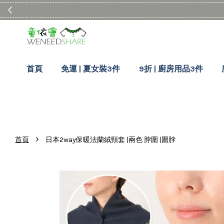
首頁
免運 | 夏女裝3件
9折 | 廚房用品3件
›
首頁
日本2way保暖法蘭絨頸套 |兩色 脖圍 |圍脖