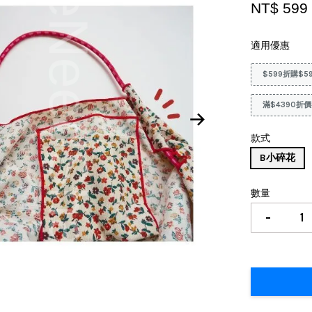
NT$ 59
適用優惠
$599折購$5
滿$4390折價
款式
B小碎花
數量
-