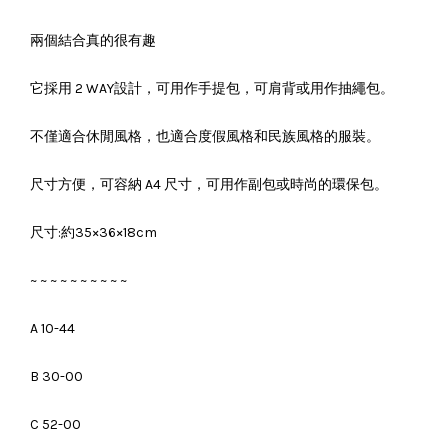
兩個結合真的很有趣
它採用 2 WAY設計，可用作手提包，可肩背或用作抽繩包。
不僅適合休閒風格，也適合度假風格和民族風格的服裝。
尺寸方便，可容納 A4 尺寸，可用作副包或時尚的環保包。
尺寸:約35×36×18cm
~ ~ ~ ~ ~ ~ ~ ~ ~ ~
A 10-44
B 30-00
C 52-00