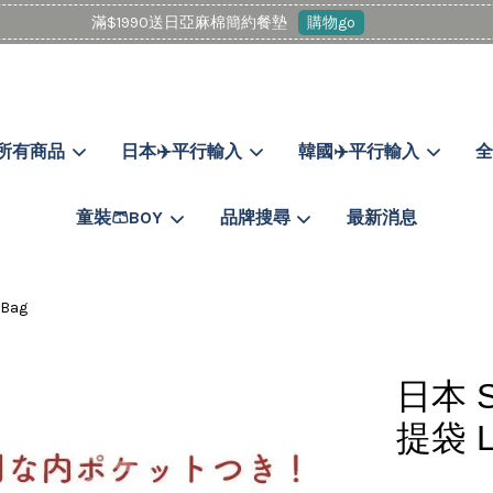
滿$1990送日亞麻棉簡約餐墊
購物go
所有商品
日本✈️平行輸入
韓國✈️平行輸入
全
您的購物車目前還是空的。
童裝🩳BOY
品牌搜尋
最新消息
繼續購物
Bag
日本 
提袋 L