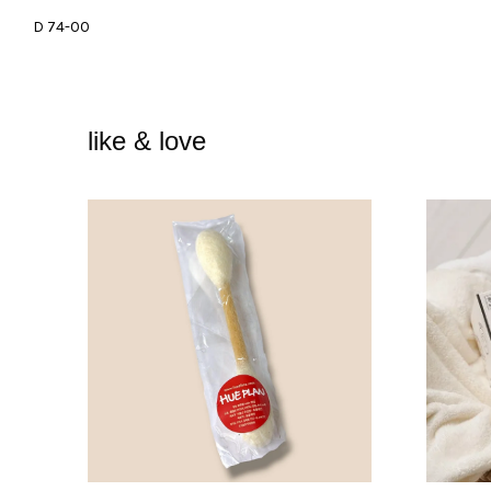
D 74-00
like & love