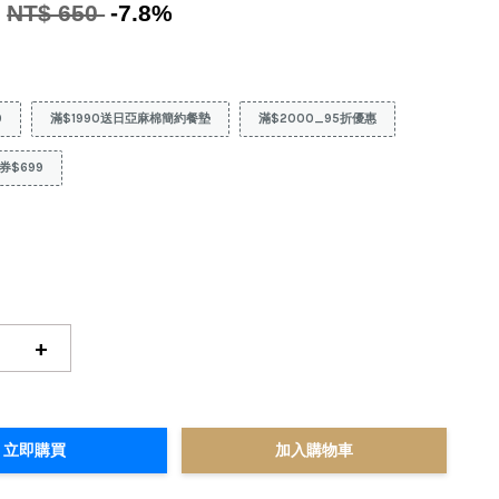
9
NT$ 650
-7.8%
9
滿$1990送日亞麻棉簡約餐墊
滿$2000_95折優惠
券$699
+
立即購買
加入購物車