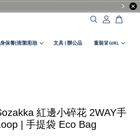
身保養|清潔|彩妝
文具 | 辦公品
童裝👗GIRL
Sozakka 紅邊小碎花 2WAY手
oop | 手提袋 Eco Bag