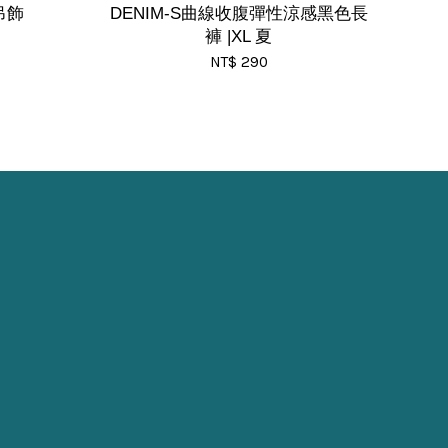
吊飾
DENIM-S曲線收腹彈性涼感黑色長
褲 |XL 夏
NT$ 290