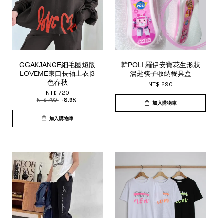
GGAKJANGE細毛圈短版
韓POLI 羅伊安寶花生形狀
LOVEME束口長袖上衣|3
湯匙筷子收納餐具盒
色春秋
NT$ 290
NT$ 720
NT$ 790
-8.9%
加入購物車
加入購物車