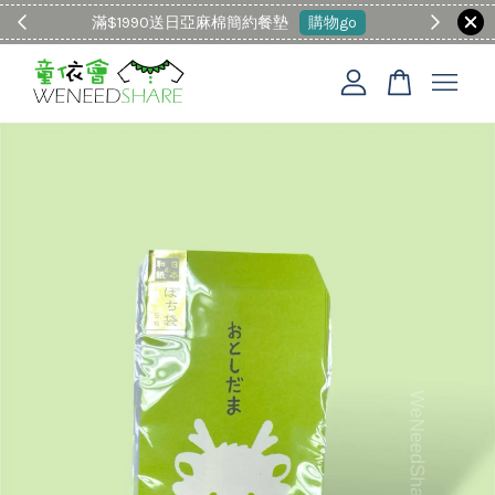
滿$1990送日亞麻棉簡約餐墊
購物go
童裝M
您的購物車目前還是空的。
繼續購物