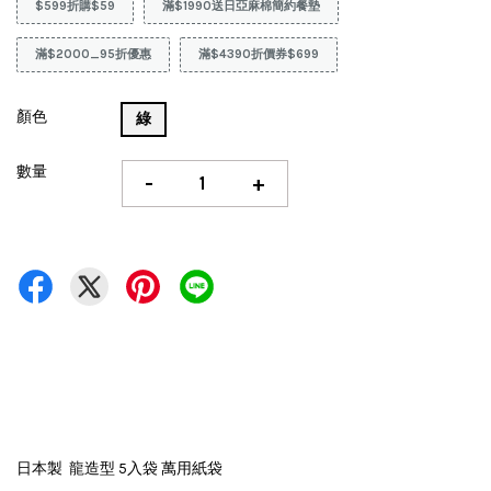
$599折購$59
滿$1990送日亞麻棉簡約餐墊
滿$2000_95折優惠
滿$4390折價券$699
顏色
綠
數量
-
+
日本製 龍造型 5入袋 萬用紙袋