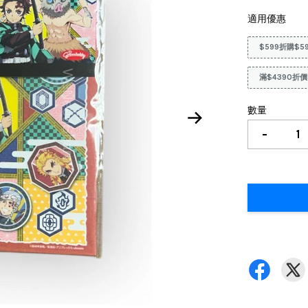
適用優惠
$599折購$5
滿$4390折價
數量
-