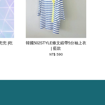
兜 |吃
韓國502STYLE條文緞帶5分袖上衣
| 藍款
NT$ 590