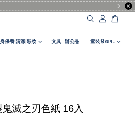
身保養|清潔|彩妝
文具 | 辦公品
童裝👗GIRL
鬼滅之刃色紙 16入