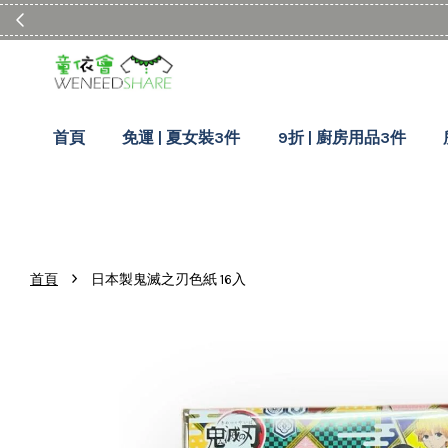
首頁
免運 | 夏女裝3件
9折 | 廚房用品3件
›
首頁
日本製鬼滅之刃色紙 16入