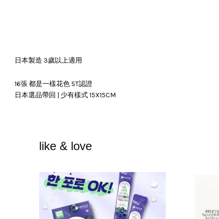
日本製造 3歲以上適用
16張 都是一樣花色 ST認證
日本選品帶回 | 少有樣式 15X15CM
like & love