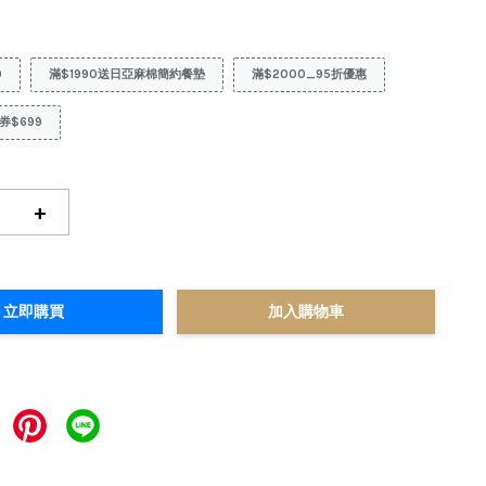
9
滿$1990送日亞麻棉簡約餐墊
滿$2000_95折優惠
券$699
+
立即購買
加入購物車