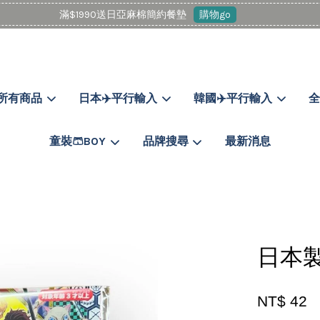
滿$1990送日亞麻棉簡約餐墊
購物go
所有商品
日本✈️平行輸入
韓國✈️平行輸入
全
您的購物車目前還是空的。
童裝🩳BOY
品牌搜尋
最新消息
繼續購物
日本製
NT$ 42