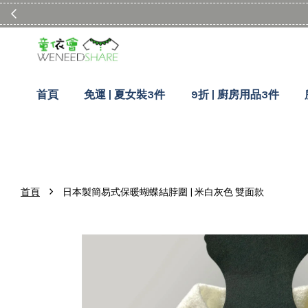
首頁
免運 | 夏女裝3件
9折 | 廚房用品3件
›
首頁
日本製簡易式保暖蝴蝶結脖圍 | 米白灰色 雙面款