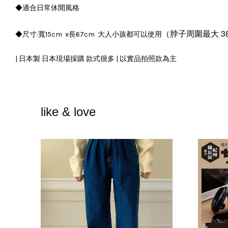
◆適合日常休閒風格
（脖子周圍最大 3
◆尺寸:寬15cm x長67cm 大人小孩都可以使用
| 日本製 日本現場採購 款式很多 | 以實品拍照款為主
like & love