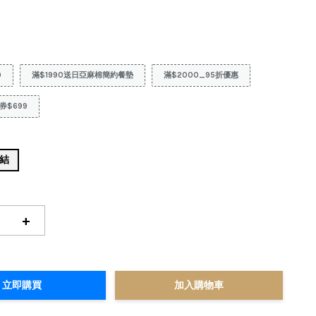
9
滿$1990送日亞麻棉簡約餐墊
滿$2000_95折優惠
券$699
蝶結
+
立即購買
加入購物車