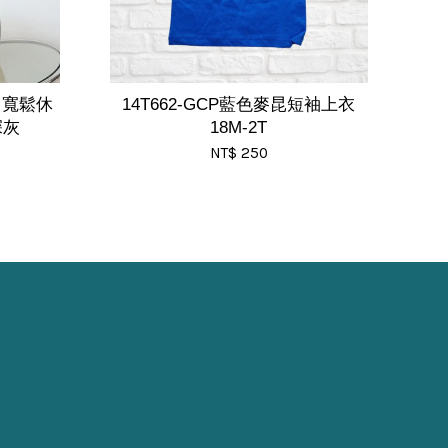
口寬鬆休
14T662-GCP藍色麥昆短袖上衣
深灰
18M-2T
NT$ 250