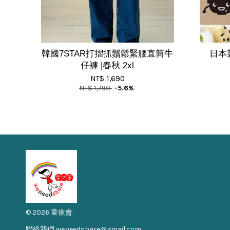
韓國7STAR打摺抓鬚鬆緊腰直筒牛
日本
仔褲 |春秋 2xl
NT$ 1,690
NT$ 1,790
-5.6%
© 2026 童依會.
聯絡我們 weneedshare@gmail.com