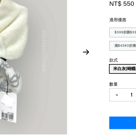
NT$ 550
適用優惠
$599折購$5
滿$4390折價
款式
米白灰|蝴
數量
-