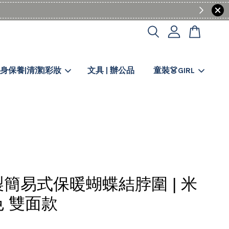
身保養|清潔|彩妝
文具 | 辦公品
童裝👗GIRL
簡易式保暖蝴蝶結脖圍 | 米
 雙面款