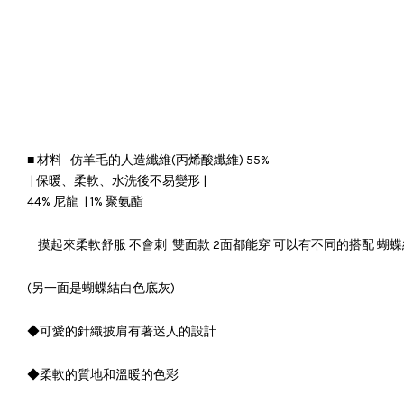
■ 材料 仿羊毛的人造纖維(丙烯酸纖維) 55%
| 保暖、柔軟、水洗後不易變形 |
44% 尼龍 | 1% 聚氨酯
    摸起來柔軟舒服 不會刺  雙面款 2面都能穿 可以有不同的搭配 蝴
(另一面是蝴蝶結白色底灰)
◆可愛的針織披肩有著迷人的設計
◆柔軟的質地和溫暖的色彩