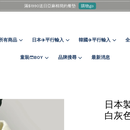
滿$1990送日亞麻棉簡約餐墊
購物go
所有商品
日本✈️平行輸入
韓國✈️平行輸入
全
您的購物車目前還是空的。
童裝🩳BOY
品牌搜尋
最新消息
繼續購物
日本製
白灰色