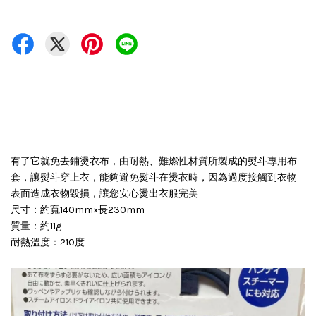
有了它就免去鋪燙衣布，由耐熱、難燃性材質所製成的熨斗專用布
套，讓熨斗穿上衣，能夠避免熨斗在燙衣時，因為過度接觸到衣物
表面造成衣物毀損，讓您安心燙出衣服完美
尺寸：約寬140mm×長230mm
質量：約11g
耐熱溫度：210度