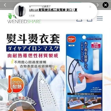
滿$1990送日亞麻棉簡約餐墊
購物go
童裝M
D*********
已購買了
LIRJ.LA 鬆緊腰涼感工裝寬褲 束口 | 夏
3 天前
您的購物車目前還是空的。
繼續購物