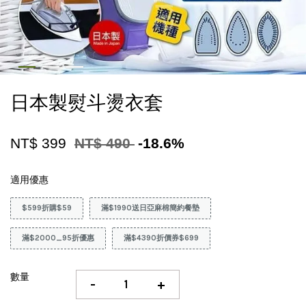
日本製熨斗燙衣套
NT$ 399
NT$ 490
-18.6%
適用優惠
$599折購$59
滿$1990送日亞麻棉簡約餐墊
滿$2000_95折優惠
滿$4390折價券$699
數量
-
+