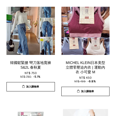
韓國鬆緊腰 彎刀落地寬褲
MICHEL KLEIN日本美型
S&2L 春秋夏
立體零壓迫內衣 | 運動內
衣 小可愛 M
NT$ 750
NT$ 790
-5.1%
NT$ 450
NT$ 499
-9.8%
加入購物車
加入購物車