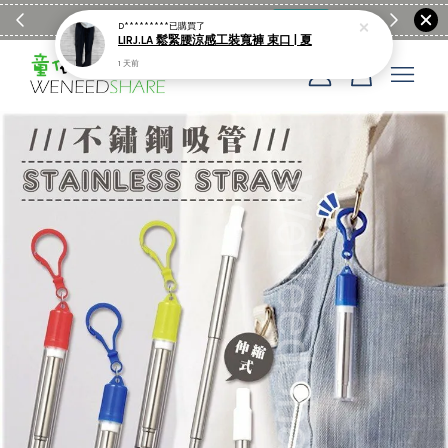
滿$1990送日亞麻棉簡約餐墊
購物go
童裝M
D*********
已購買了
LIRJ.LA 鬆緊腰涼感工裝寬褲 束口 | 夏
1 天前
您的購物車目前還是空的。
繼續購物