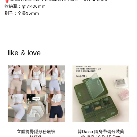
收納瓶：φ17×106mm
刷子：全長95mm
like & love
立體提臀隱形粉底褲
韓Daiso 隨身帶備分裝藥