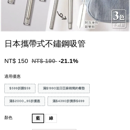
日本攜帶式不鏽鋼吸管
NT$ 150
NT$ 190
-21.1%
適用優惠
$599折購$59
滿$1990送日亞麻棉簡約餐墊
滿$2000_95折優惠
滿$4390折價券$699
顏色
藍
綠