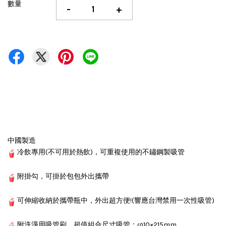
數量
-
+
中國製造
冷飲專用(不可用於熱飲)，可重複使用的不鏽鋼製吸管
附掛勾，可掛於包包外出攜帶
可伸縮收納於攜帶瓶中，外出超方便!(響應台灣禁用一次性吸管)
附洗淨用吸管刷，超值組合尺寸吸管：φ10×215mm