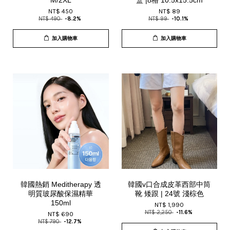
M/2XL
盒 |8格 10.5x15.5cm
NT$ 450
NT$ 89
NT$ 490
-8.2%
NT$ 99
-10.1%
加入購物車
加入購物車
韓國熱銷 Meditherapy 透
韓國v口合成皮革西部中筒
明質玻尿酸保濕精華
靴 矮跟 | 24號 淺棕色
150ml
NT$ 1,990
NT$ 2,250
-11.6%
NT$ 690
NT$ 790
-12.7%