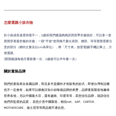
---------------------------------------------------------------------------
怎麼選購小孩衣物
於小孩成長速度快慢不一，2歲前我們建議媽媽請買當季衣服就好，可以拿一套
寶寶穿著最舒服的衣服，一樣”平放”使用捲尺量出肩部、腰部、等等寶寶需要注
意的部分（網內丈量全以cm為單位），將「尺寸表」放置電腦|手機記事上，方
便選購。
(寶寶建議每個月重新量一次、2歲後可以半年量一次）
關於童裝品牌
我們的童裝來自各國品牌，而且多半是國外才有販售的款式，即便台灣有設櫃
也不一定會有，如果可以都會詳加介紹每個品牌的來歷，品牌童裝製造地遍佈
世界各地，尤以中國最大宗，還有越南、印度等等，若您信任品牌，就請信任
他們所監督的品質， 若您介意中國製造，相信net、GAP、CARTER、
MOTHERCARE、迪士尼等等商品都不適合您。