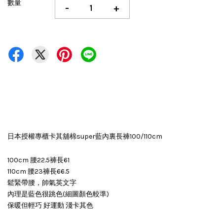
數量
-
+
日本授權專櫃卡其舖棉super藍內裏長褲100/110cm
100cm 腰22.5褲長61
110cm 腰23褲長66.5
鬆緊帶腰，帥氣英文字
內理是藍色很跳色(細圖顏色較準)
保暖但輕巧 好運動 淺卡其色