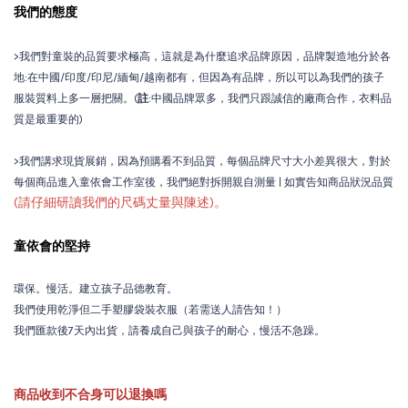
我們的態度
>我們對童裝的品質要求極高，這就是為什麼追求品牌原因，品牌製造地分於各
地:在中國/印度/印尼/緬甸/越南都有，但因為有品牌，所以可以為我們的孩子
服裝質料上多一層把關。(
註
:中國品牌眾多，我們只跟誠信的廠商合作，衣料品
質是最重要的)
>我們講求現貨展銷，因為預購看不到品質，每個品牌尺寸大小差異很大，對於
每個商品進入童依會工作室後，我們絕對拆開親自測量 | 如實告知商品狀況品質
(請仔細研讀我們的尺碼丈量與陳述)。
童依會的堅持
環保。慢活。建立孩子品德教育。
我們使用乾淨但二手塑膠袋裝衣服（若需送人請告知！）
我們匯款後7天內出貨，請養成自己與孩子的耐心，慢活不急躁。
商品收到不合身可以退換嗎