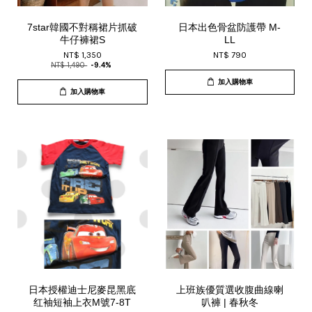
7star韓國不對稱裙片抓破
日本出色骨盆防護帶 M-
牛仔褲裙S
LL
NT$ 1,350
NT$ 790
NT$ 1,490
-9.4%
加入購物車
加入購物車
日本授權迪士尼麥昆黑底
上班族優質選收腹曲線喇
红袖短袖上衣M號7-8T
叭褲 | 春秋冬