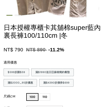
日本授權專櫃卡其舖棉super藍內
裏長褲100/110cm |冬
NT$ 790
NT$ 890
-11.2%
適用優惠
$599折購$59
滿$1990送日亞麻棉簡約餐墊
滿$2000_95折優惠
滿$4390折價券$699
尺碼CM
100
110