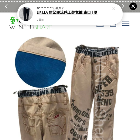
滿$1990送日亞麻棉簡約餐墊
購物go
童裝M
D*********
已購買了
LIRJ.LA 鬆緊腰涼感工裝寬褲 束口 | 夏
3 天前
您的購物車目前還是空的。
繼續購物