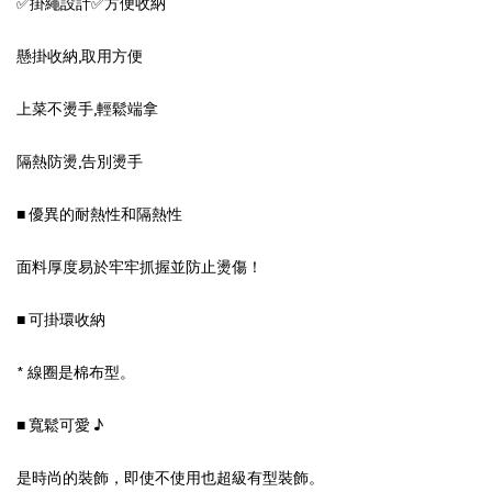
✅掛繩設計✅方便收納
懸掛收納,取用方便
上菜不燙手,輕鬆端拿
隔熱防燙,告別燙手
■ 優異的耐熱性和隔熱性
面料厚度易於牢牢抓握並防止燙傷！
■ 可掛環收納
* 線圈是棉布型。
■ 寬鬆可愛 ♪
是時尚的裝飾，即使不使用也超級有型裝飾。