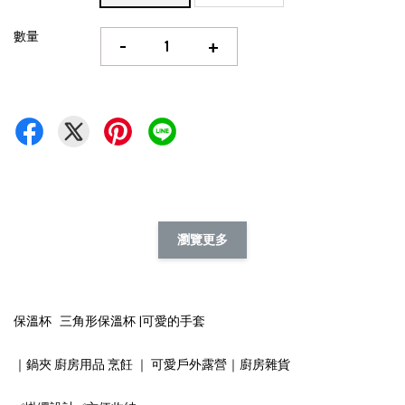
數量
-
+
瀏覽更多
保溫杯 三角形保溫杯 |可愛的手套
｜鍋夾 廚房用品 烹飪 ｜ 可愛戶外露營｜廚房雜貨