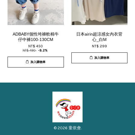
ADBABY個性垮褲軟棉牛
日本airin超涼感女內衣背
仔中褲100-130CM
心_白M
NT$ 450
NT$ 299
NT$ 490
-8.2%
加入購物車
加入購物車
© 2026 童依會.