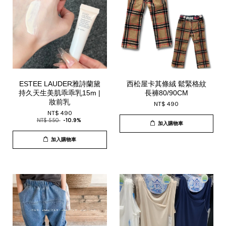
ESTEE LAUDER雅詩蘭黛
西松屋卡其條絨 鬆緊格紋
持久天生美肌乖乖乳15m |
長褲80/90CM
妝前乳
NT$ 490
NT$ 490
NT$ 550
-10.9%
加入購物車
加入購物車