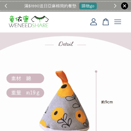
滿$1990送日亞麻棉簡約餐墊
購物go
童裝M
您的購物車目前還是空的。
繼續購物