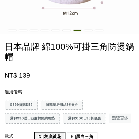
日本品牌 綿100%可掛三角防燙鍋
帽
NT$ 139
適用優惠
$599折購$59
日韓廚房用品3件9折
瀏覽更多
滿$1990送日亞麻棉簡約餐墊
滿$2000_95折優惠
款式
D |灰底黃花
H |黑白三角