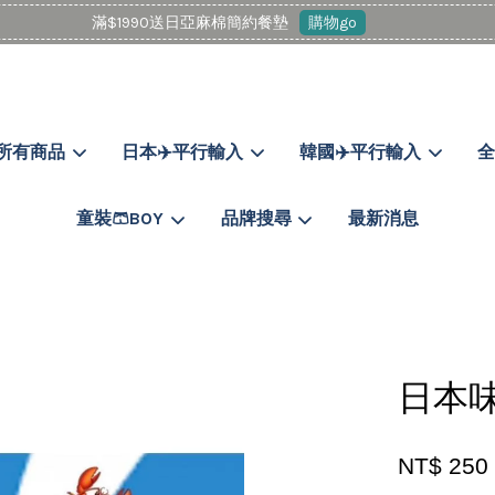
滿$1990送日亞麻棉簡約餐墊
購物go
所有商品
日本✈️平行輸入
韓國✈️平行輸入
全
您的購物車目前還是空的。
童裝🩳BOY
品牌搜尋
最新消息
繼續購物
日本味
NT$ 250