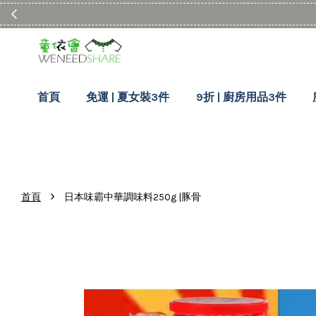
首頁
免運 | 夏女裝3件
9折 | 廚房用品3件
›
首頁
日本味霸中華調味料250g |豚骨