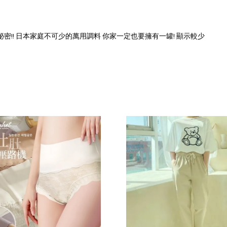
!! 日本家庭不可少的萬用調料 你家一定也要擁有一罐! 顯示較少