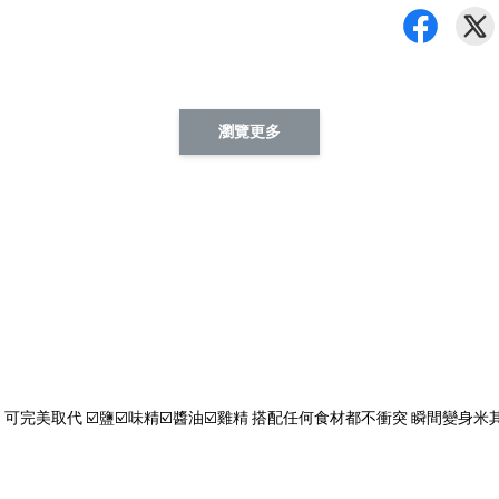
瀏覽更多
美取代 ☑️鹽☑️味精☑️醬油☑️雞精 搭配任何食材都不衝突 瞬間變身