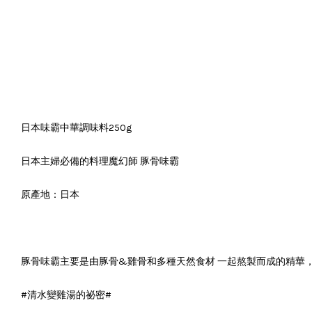
日本味霸中華調味料250g
日本主婦必備的料理魔幻師 豚骨味霸
原產地：日本
豚骨味霸主要是由豚骨&雞骨和多種天然食材 一起熬製而成的精華，可完
#清水變雞湯的祕密#