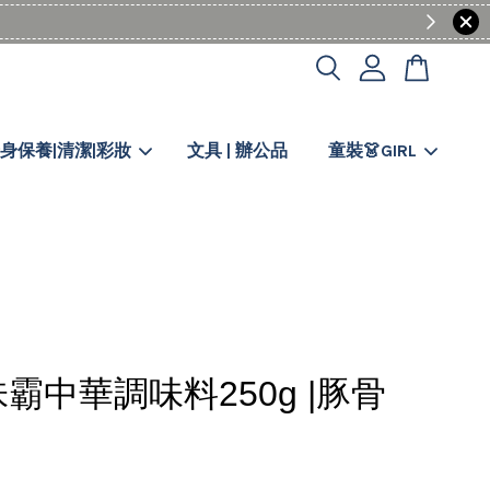
身保養|清潔|彩妝
文具 | 辦公品
童裝👗GIRL
霸中華調味料250g |豚骨