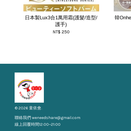
日本製Lux3合1萬用霜(護髮/造型/
韓Onh
護手)
NT$ 250
© 2026 童依會.
聯絡我們 weneedshare@gmail.com
線上回覆時間12:00~21:00