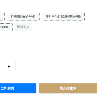
9
日韓廚房用品3件9折
滿$1990送日亞麻棉簡約餐墊
瀏覽更多
5折優惠
+
立即購買
加入購物車