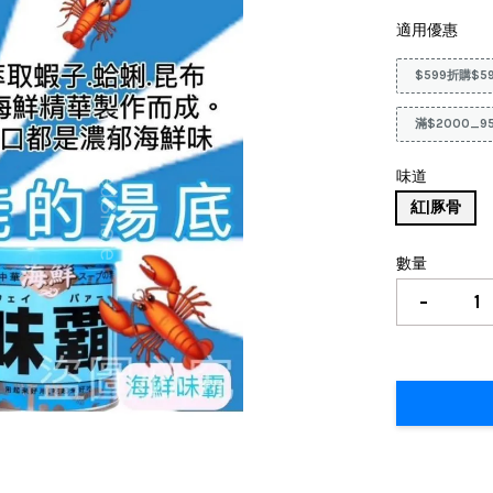
適用優惠
$599折購$5
滿$2000_9
味道
紅|豚骨
數量
-