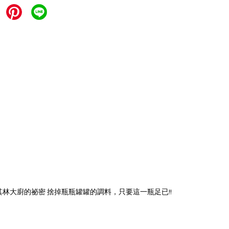
米其林大廚的祕密 捨掉瓶瓶罐罐的調料，只要這一瓶足已!!