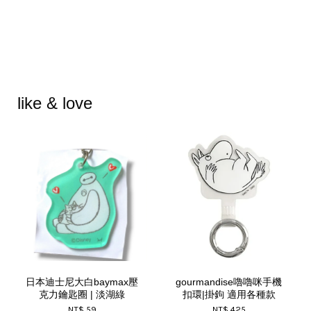
like & love
日本迪士尼大白baymax壓
gourmandise嚕嚕咪手機
克力鑰匙圈 | 淡湖綠
扣環|掛鉤 適用各種款
NT$ 59
NT$ 425