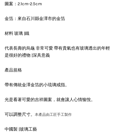
圖案：2.1cm-2.5cm
金箔：來自石川縣金澤市的金箔
材料 玻璃 |鐵
代表長壽的烏龜 非常可愛 帶有貴氣也有玻璃透出的年輕
是很好的禮物 |深具意義
產品規格
帶有傳統金澤金箔的小琉璃戒指。
光是看著可愛的吉祥圖案，就會讓人心情愉悅。
可以調整尺寸。
本產品由工匠手工製作
中國製 |玻璃工藝