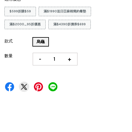
$599折購$59
滿$1990送日亞麻棉簡約餐墊
滿$2000_95折優惠
滿$4390折價券$699
款式
烏龜
數量
-
+