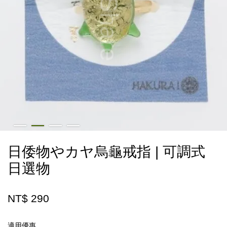
日倭物やカヤ烏龜戒指 | 可調式
日選物
NT$ 290
適用優惠