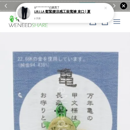
滿$1990送日亞麻棉簡約餐墊
購物go
童裝M
D*********
已購買了
LIRJ.LA 鬆緊腰涼感工裝寬褲 束口 | 夏
2 天前
您的購物車目前還是空的。
繼續購物