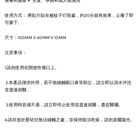
瘙癢和腫脹 ✔ 兒童、孕婦和成人都適用
使用方式： 將貼片貼在被蚊子叮咬處，約20分就有效果，止癢了即
可撕下。
尺寸：100MM X 40MM X 10MM
注意事項：
1.請勿使用在開放性傷口上。
2.本產品僅供外用，若不慎碰觸眼口鼻等部位，請立即以清水沖洗
並盡速就醫。
3.使用時若感不適，請立即停止使用並盡速就醫，遵從醫囑。
4.請存放於嬰幼兒無法碰觸之處，並保持陰涼乾燥，請勿直曬陽光。