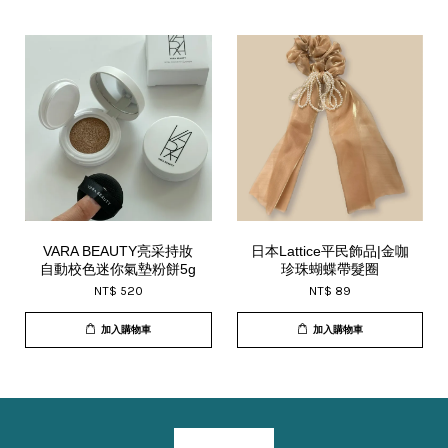
VARA BEAUTY亮采持妝
日本Lattice平民飾品|金咖
自動校色迷你氣墊粉餅5g
珍珠蝴蝶帶髮圈
NT$ 520
NT$ 89
加入購物車
加入購物車