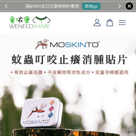
滿$1990送日亞麻棉簡約餐墊
購物go
童裝M
您的購物車目前還是空的。
繼續購物