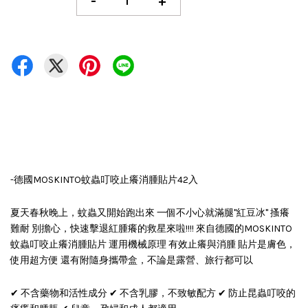
-
+
-德國MOSKINTO蚊蟲叮咬止癢消腫貼片42入
夏天春秋晚上，蚊蟲又開始跑出來 一個不小心就滿腿"紅豆冰" 搔癢
難耐 別擔心，快速擊退紅腫癢的救星來啦!!!! 來自德國的MOSKINTO
蚊蟲叮咬止癢消腫貼片 運用機械原理 有效止癢與消腫 貼片是膚色，
使用超方便 還有附隨身攜帶盒，不論是露營、旅行都可以
✔ 不含藥物和活性成分 ✔ 不含乳膠，不致敏配方 ✔ 防止昆蟲叮咬的