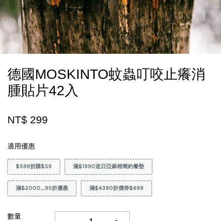
德國MOSKINTO蚊蟲叮咬止癢消
腫貼片42入
NT$ 299
適用優惠
$599折購$59
滿$1990送日亞麻棉簡約餐墊
滿$2000_95折優惠
滿$4390折價券$699
數量