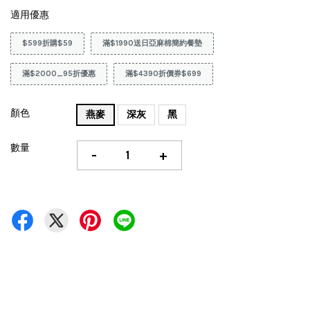
適用優惠
$599折購$59
滿$1990送日亞麻棉簡約餐墊
滿$2000_95折優惠
滿$4390折價券$699
顏色
燕麥
深灰
黑
數量
-
+