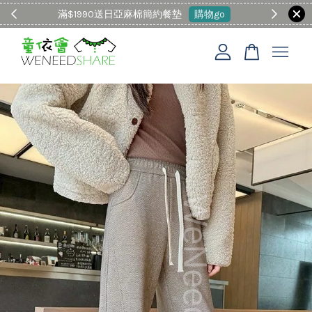
滿$1990送日亞麻棉簡約餐墊
購物go
童裝M
您的購物車目前還是空的。
繼續購物