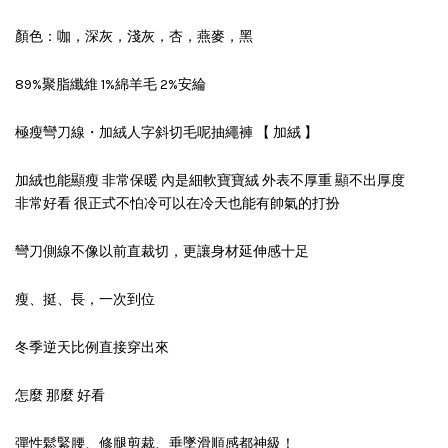
顏色：咖，深灰，淺灰，杏，燕麥，黑
89%聚脂纖維 1%綿羊毛 2%安綸
極瘦彎刀線・加絨人字斜切毛呢抽繩褲 【 加絨 】
加絨也能顯瘦 非常保暖 內是細軟寶寶絨 外表不厚重 顯不出厚度
非常好看 很正式不怕冷可以在冷天也能有帥氣的打扮
彎刀側線不像以前直裁切，更讓身材延伸感十足
瘦、挺、長，一次到位
冬季逆天比例直接穿出來
怎麼 那麼 好看
彈性鬆緊腰、修腿剪裁、垂墜滑順感都神級！