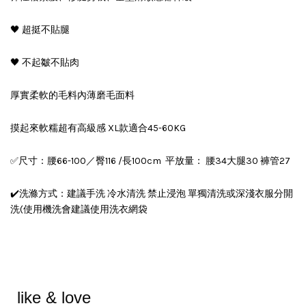
🖤 超挺不貼腿
🖤 不起皺不貼肉
厚實柔軟的毛料內薄磨毛面料
摸起來軟糯超有高級感 XL款適合45-60KG
✅尺寸：腰66-100／臀116 /長100cm 平放量： 腰34大腿30 褲管27
✔️洗滌方式：建議手洗 冷水清洗 禁止浸泡 單獨清洗或深淺衣服分開
洗(使用機洗會建議使用洗衣網袋
like & love