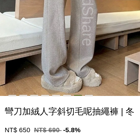
彎刀加絨人字斜切毛呢抽繩褲 | 冬
NT$ 650
NT$ 690
-5.8%