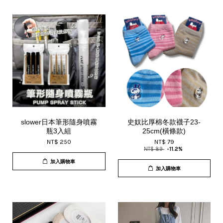
slower日本筆形隨身噴霧
史奴比厚棉冬款襪子23-
瓶3入組
25cm(橫條款)
NT$ 250
NT$ 79
NT$ 89
-11.2%
加入購物車
加入購物車