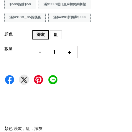
$599折購$59
滿$1990送日亞麻棉簡約餐墊
滿$2000_95折優惠
滿$4390折價券$699
顏色
深灰
紅
數量
-
+
顏色:淺灰，紅，深灰