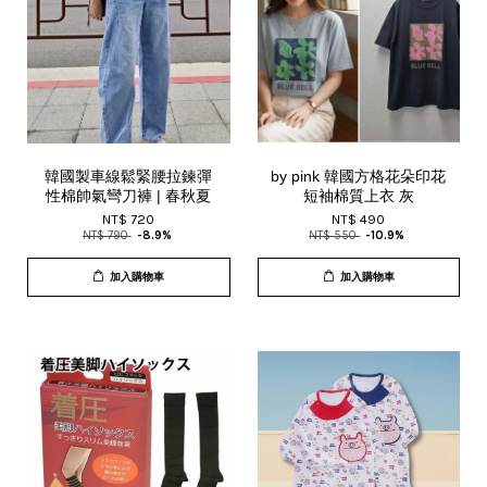
韓國製車線鬆緊腰拉鍊彈
by pink 韓國方格花朵印花
性棉帥氣彎刀褲 | 春秋夏
短袖棉質上衣 灰
NT$ 720
NT$ 490
NT$ 790
-8.9%
NT$ 550
-10.9%
加入購物車
加入購物車