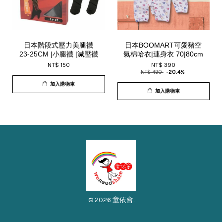
日本階段式壓力美腿襪
日本BOOMART可愛豬空
23-25CM |小腿襪 |減壓襪
氣棉哈衣|連身衣 70|80cm
NT$ 150
NT$ 390
NT$ 490
-20.4%
加入購物車
加入購物車
© 2026 童依會.