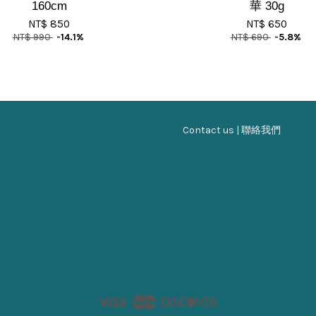
160cm
華 30g
NT$ 850
NT$ 650
NT$ 990
-14.1%
NT$ 690
-5.8%
Contact us | 聯絡我們
Visa
Master
Discover