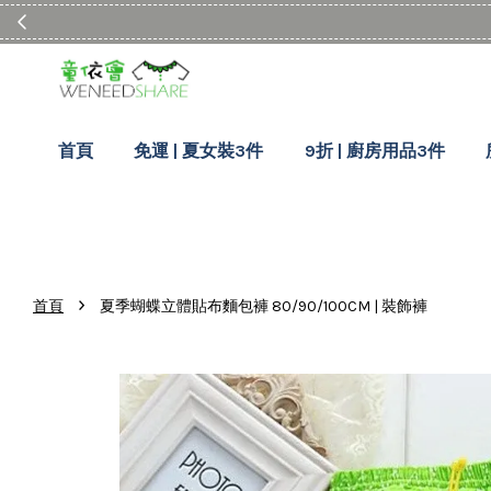
首頁
免運 | 夏女裝3件
9折 | 廚房用品3件
›
首頁
夏季蝴蝶立體貼布麵包褲 80/90/100CM | 裝飾褲