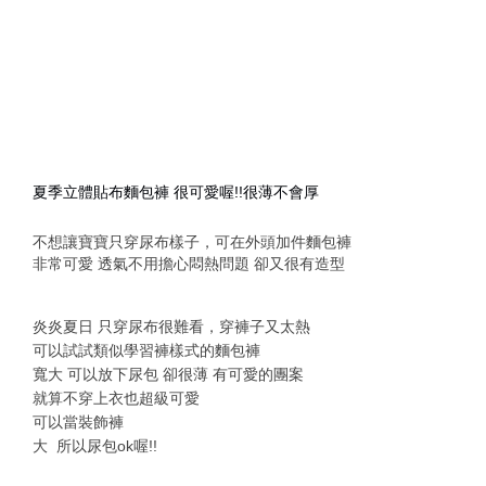
夏季立體貼布麵包褲 很可愛喔!!很薄不會厚
不想讓寶寶只穿尿布樣子，可在外頭加件麵包褲
非常可愛 透氣不用擔心悶熱問題 卻又很有造型
炎炎夏日 只穿尿布很難看，穿褲子又太熱
可以試試類似學習褲樣式的麵包褲
寬大 可以放下尿包 卻很薄 有可愛的團案
就算不穿上衣也超級可愛
可以當裝飾褲
大 所以尿包ok喔!!