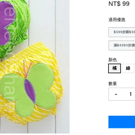
NT$ 99
適用優惠
$599折購$5
滿$4390折價
顏色
橘
綠
數量
-