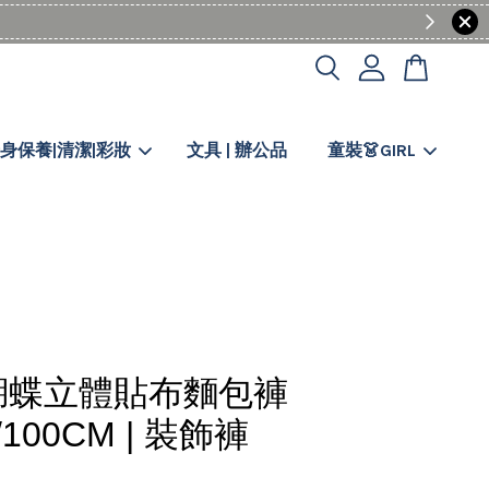
身保養|清潔|彩妝
文具 | 辦公品
童裝👗GIRL
蝴蝶立體貼布麵包褲
0/100CM | 裝飾褲