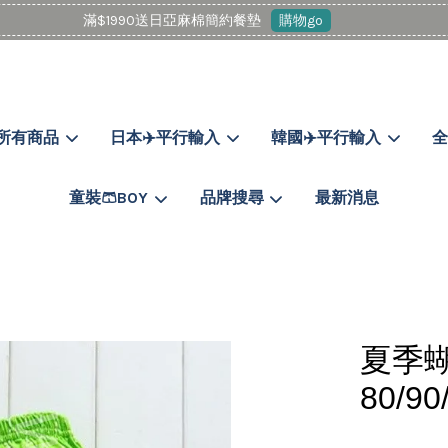
滿$1990送日亞麻棉簡約餐墊
購物go
所有商品
日本✈️平行輸入
韓國✈️平行輸入
全
您的購物車目前還是空的。
童裝🩳BOY
品牌搜尋
最新消息
繼續購物
夏季
80/9