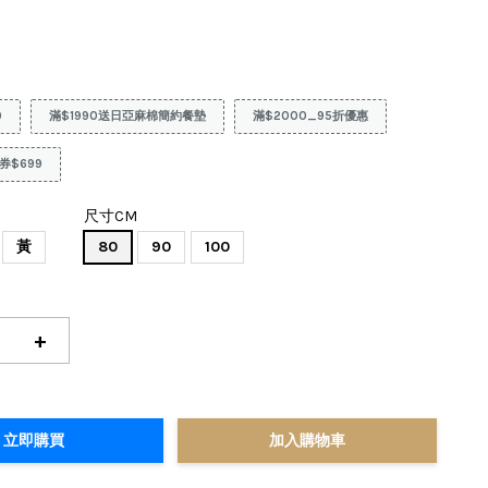
9
滿$1990送日亞麻棉簡約餐墊
滿$2000_95折優惠
券$699
尺寸CM
黃
80
90
100
+
立即購買
加入購物車