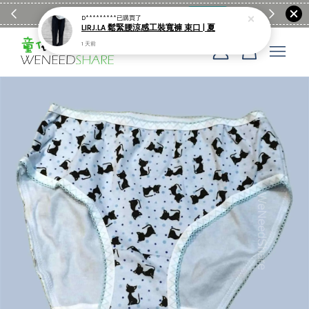
滿$1990送日亞麻棉簡約餐墊
購物go
童裝M
D*********
已購買了
LIRJ.LA 鬆緊腰涼感工裝寬褲 束口 | 夏
1 天前
您的購物車目前還是空的。
繼續購物