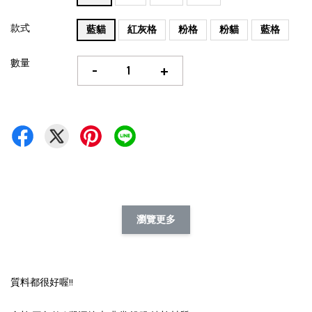
款式
藍貓
紅灰格
粉格
粉貓
藍格
數量
-
+
瀏覽更多
質料都很好喔!!