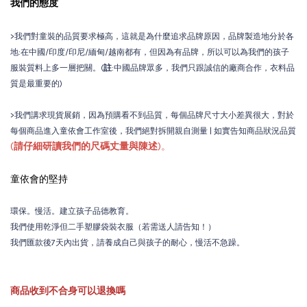
我們的態度
>我們對童裝的品質要求極高，這就是為什麼追求品牌原因，品牌製造地分於各
地:在中國/印度/印尼/緬甸/越南都有，但因為有品牌，所以可以為我們的孩子
服裝質料上多一層把關。(
註
:中國品牌眾多，我們只跟誠信的廠商合作，衣料品
質是最重要的)
>我們講求現貨展銷，因為預購看不到品質，每個品牌尺寸大小差異很大，對於
每個商品進入童依會工作室後，我們絕對拆開親自測量 | 如實告知商品狀況品質
(
請仔細研讀我們的尺碼丈量與陳述
)。
童依會的堅持
環保。慢活。建立孩子品德教育。
我們使用乾淨但二手塑膠袋裝衣服（若需送人請告知！）
我們匯款後7天內出貨，請養成自己與孩子的耐心，慢活不急躁。
商品收到不合身可以退換嗎