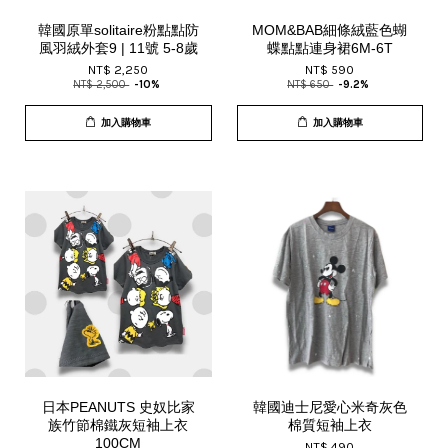
韓國原單solitaire粉點點防
MOM&BAB細條絨藍色蝴
風羽絨外套9 | 11號 5-8歲
蝶點點連身裙6M-6T
NT$ 2,250
NT$ 590
NT$ 2,500
-10%
NT$ 650
-9.2%
加入購物車
加入購物車
日本PEANUTS 史奴比家
韓國迪士尼愛心米奇灰色
族竹節棉鐵灰短袖上衣
棉質短袖上衣
100CM
NT$ 490