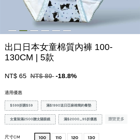
出口日本女童棉質內褲 100-
130CM | 5款
NT$ 65
NT$ 80
-18.8%
適用優惠
$599折購$59
滿$1990送日亞麻棉簡約餐墊
瀏覽更多
女童裝滿2500贈太陽眼鏡
滿$2000_95折優惠
尺寸CM
100
110
120
130