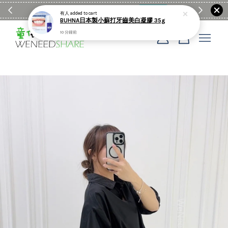
滿$1990送日亞麻棉簡約餐墊
購物go
童裝M
您的購物車目前還是空的。
繼續購物