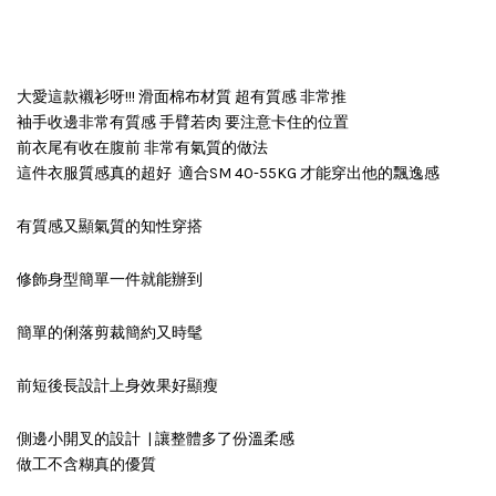
大愛這款襯衫呀!!! 滑面棉布材質 超有質感 非常推
袖手收邊非常有質感 手臂若肉 要注意卡住的位置
前衣尾有收在腹前 非常有氣質的做法
這件衣服質感真的超好 適合SM 40-55KG 才能穿出他的飄逸感
有質感又顯氣質的知性穿搭
修飾身型簡單一件就能辦到
簡單的俐落剪裁簡約又時髦
前短後長設計上身效果好顯瘦
側邊小開叉的設計 | 讓整體多了份溫柔感
做工不含糊真的優質