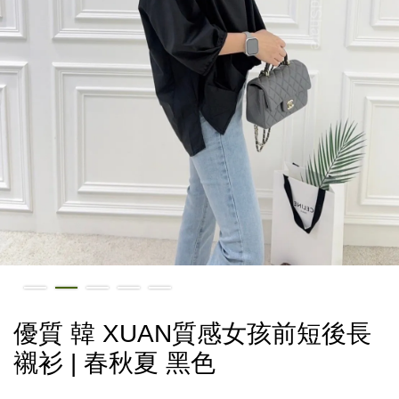
優質 韓 XUAN質感女孩前短後長
襯衫 | 春秋夏 黑色