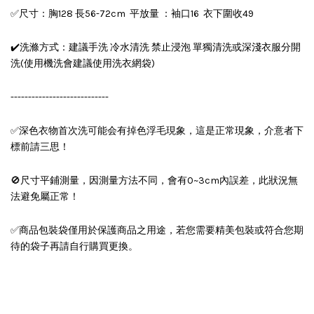
✅尺寸：胸128 長56-72cm 平放量 ：袖口16 衣下圍收49
✔️洗滌方式：建議手洗 冷水清洗 禁止浸泡 單獨清洗或深淺衣服分開
洗(使用機洗會建議使用洗衣網袋)
----------------------------
✅深色衣物首次洗可能会有掉色浮毛現象，這是正常現象，介意者下
標前請三思！
🚫尺寸平鋪測量，因測量方法不同，會有0~3cm內誤差，此狀況無
法避免屬正常！
✅商品包裝袋僅用於保護商品之用途，若您需要精美包裝或符合您期
待的袋子再請自行購買更換。