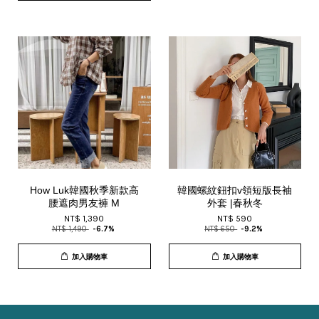
How Luk韓國秋季新款高
韓國螺紋鈕扣v領短版長袖
腰遮肉男友褲 M
外套 |春秋冬
NT$ 1,390
NT$ 590
NT$ 1,490
-6.7%
NT$ 650
-9.2%
加入購物車
加入購物車