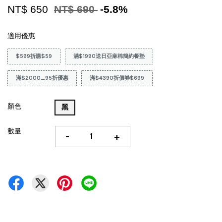
NT$ 650
NT$ 690
-5.8%
適用優惠
$599折購$59
滿$1990送日亞麻棉簡約餐墊
滿$2000_95折優惠
滿$4390折價券$699
顏色
黑
數量
-
+