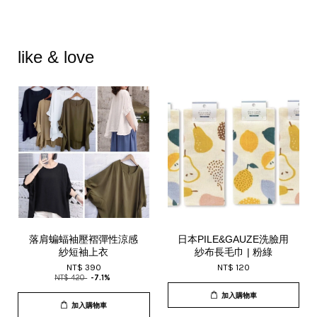
like & love
落肩蝙蝠袖壓褶彈性涼感
日本PILE&GAUZE洗臉用
紗短袖上衣
紗布長毛巾 | 粉綠
NT$ 390
NT$ 120
NT$ 420
-7.1%
加入購物車
加入購物車