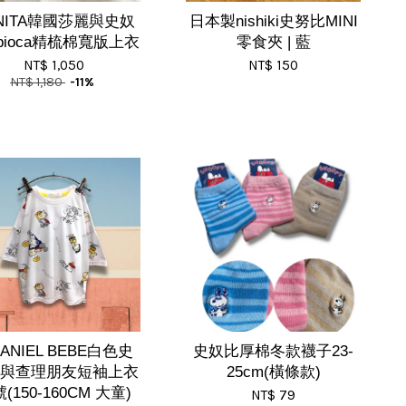
NITA韓國莎麗與史奴
日本製nishiki史努比MINI
apioca精梳棉寬版上衣
零食夾 | 藍
NT$ 1,050
NT$ 150
NT$ 1,180
-11%
ANIEL BEBE白色史
史奴比厚棉冬款襪子23-
與查理朋友短袖上衣
25cm(橫條款)
號(150-160CM 大童)
NT$ 79