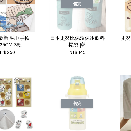
售完
最新 毛巾手帕
日本史努比保溫保冷飲料
史努
X25CM 3款
提袋 |藍
NT$ 250
NT$ 145
售完