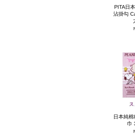
PITA
沾掛勾 Ca
日本純棉
巾 