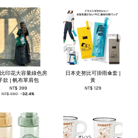
比印花大容量綠色房
日本史努比可掛雨傘套 |
子款 | 帆布單肩包
黃
NT$ 399
NT$ 129
NT$ 590
-32.4%