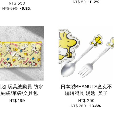
NT$ 89
-11.2%
NT$ 550
NT$ 590
-6.8%
比| 玩具總動員 防水
日本製BEANUTS查克不
收納袋/筆袋/文具包
鏽鋼餐具 湯匙| 叉子
NT$ 199
NT$ 250
NT$ 290
-13.8%