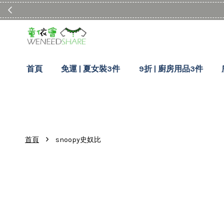
首頁
免運 | 夏女裝3件
9折 | 廚房用品3件
›
首頁
snoopy史奴比