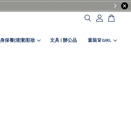
身保養|清潔|彩妝
文具 | 辦公品
童裝👗GIRL