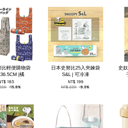
努比輕便購物袋
日本史努比25入夾鍊袋
史奴
X36.5CM |橘
S&L | 可冷凍
NT$ 185
NT$ 199
 220
-15.9%
NT$ 220
-9.5%