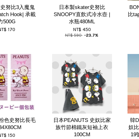
日本史努比3入魔鬼
日本製skater史努比
BO
tch Hook| 承載
SNOOPY直飲式冷水壺 |
比t
力500G
水瓶480ML
NT$ 170
NT$ 450
NT$ 590
-23.7%
粉色史努比長毛
日本PEANUTS 史奴比家
韓D
34X80CM
族竹節棉鐵灰短袖上衣
奴比
100CM
19
NT$ 150