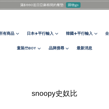
滿$1990送日亞麻棉簡約餐墊
購物go
所有商品
日本✈️平行輸入
韓國✈️平行輸入
全
您的購物車目前還是空的。
童裝🩳BOY
品牌搜尋
最新消息
繼續購物
snoopy史奴比