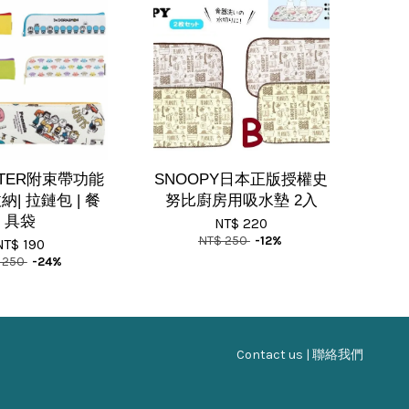
ATER附束帶功能
SNOOPY日本正版授權史
| 拉鏈包 | 餐
努比廚房用吸水墊 2入
具袋
NT$ 220
NT$ 250
-12%
NT$ 190
 250
-24%
Contact us | 聯絡我們