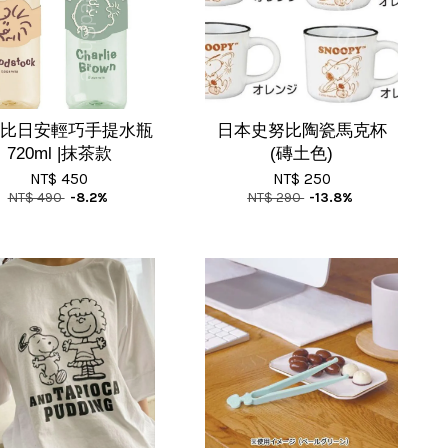
比日安輕巧手提水瓶
日本史努比陶瓷馬克杯
720ml |抹茶款
(磚土色)
NT$ 450
NT$ 250
NT$ 490
-8.2%
NT$ 290
-13.8%