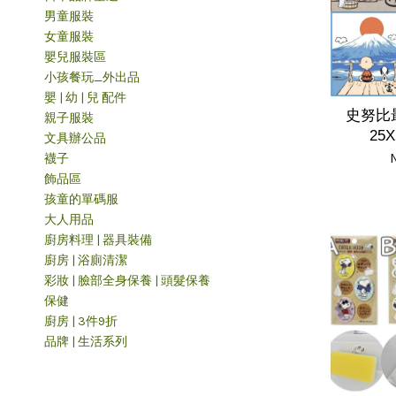
男童服裝
女童服裝
嬰兒服裝區
小孩餐玩_外出品
嬰 | 幼 | 兒 配件
史努比
親子服裝
25
文具辦公品
襪子
飾品區
孩童的單碼服
大人用品
廚房料理 | 器具裝備
廚房 | 浴廁清潔
彩妝 | 臉部全身保養 | 頭髮保養
保健
廚房 | 3件9折
品牌 | 生活系列