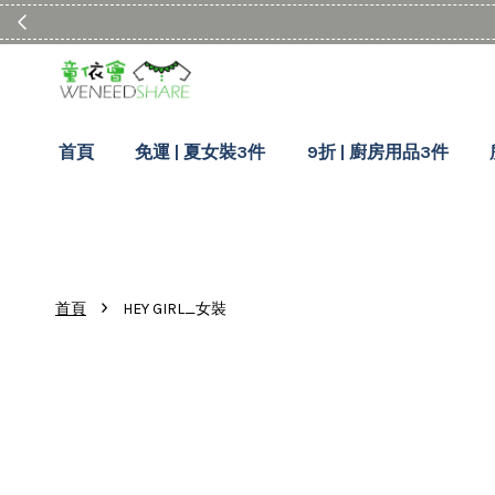
首頁
免運 | 夏女裝3件
9折 | 廚房用品3件
›
首頁
HEY GIRL_女裝