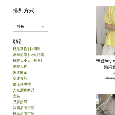
排列方式
類別
日品選物 | 快閃區
夏季必備 | 防蚊防曬
日韓大小人_包系列
韓國hey 
動畫人物
袖純色
製造國家
NT$ 1
空運食品
最佳伴手禮
人氣瀏覽商品
女裝
品牌搜尋
韓國品牌空運
日本品牌空運