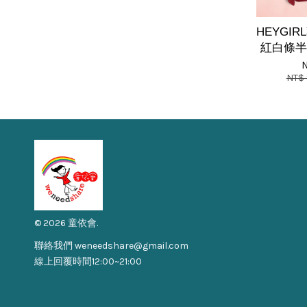
HEYGI
紅白條半
NT$
© 2026 童依會.
聯絡我們 weneedshare@gmail.com
線上回覆時間12:00~21:00