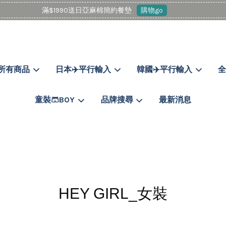
滿$1990送日亞麻棉簡約餐墊
購物go
所有商品
日本✈️平行輸入
韓國✈️平行輸入
全
您的購物車目前還是空的。
童裝🩳BOY
品牌搜尋
最新消息
繼續購物
HEY GIRL_女裝