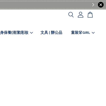
身保養|清潔|彩妝
文具 | 辦公品
童裝👗GIRL