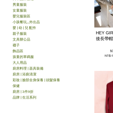
男童服裝
女童服裝
嬰兒服裝區
小孩餐玩_外出品
嬰 | 幼 | 兒 配件
HEY G
親子服裝
後長帶帽
文具辦公品
襪子
N
飾品區
NT$ 
孩童的單碼服
大人用品
廚房料理 | 器具裝備
廚房 | 浴廁清潔
彩妝 | 臉部全身保養 | 頭髮保養
保健
廚房 | 3件9折
品牌 | 生活系列