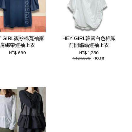
Y GIRL襯衫棉寬袖露
HEY GIRL韓國白色棉織
肩綁帶短袖上衣
前開蝙蝠短袖上衣
NT$ 690
NT$ 1,250
NT$ 1,390
-10.1%