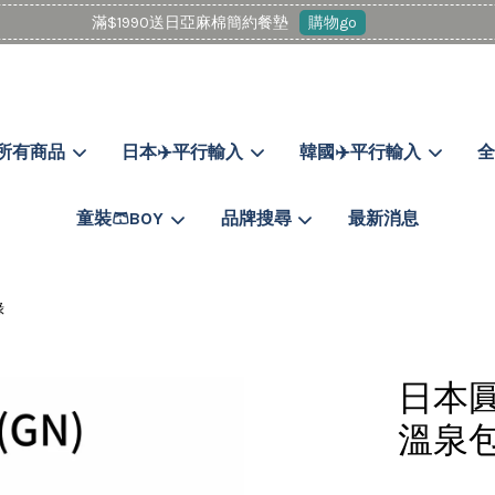
滿$1990送日亞麻棉簡約餐墊
購物go
所有商品
日本✈️平行輸入
韓國✈️平行輸入
全
您的購物車目前還是空的。
童裝🩳BOY
品牌搜尋
最新消息
繼續購物
綠
日本圓
溫泉包