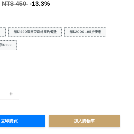
0
NT$ 450
-13.3%
9
滿$1990送日亞麻棉簡約餐墊
滿$2000_95折優惠
券$699
+
立即購買
加入購物車