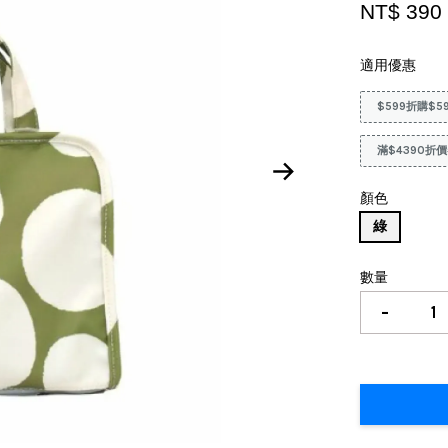
NT$ 39
適用優惠
$599折購$5
滿$4390折價
顏色
綠
數量
-