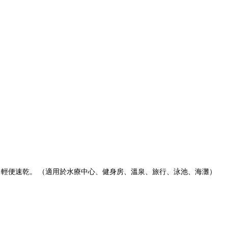
輕便速乾。 （適用於水療中心、健身房、溫泉、旅行、泳池、海灘）