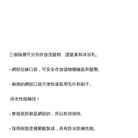
三個隔層可分別存放洗髮精、護髮素和沐浴乳。
• 網狀拉鍊口袋，可安全存放儲物櫃鑰匙和髮圈。
- 兩側的網狀口袋方便快速取用毛巾和刷子。
排水性能極佳！
• 整個底部都是網狀的，所以乾得很快。
• 採用樹脂塗層聚酯製成，具有防水防黴性能。