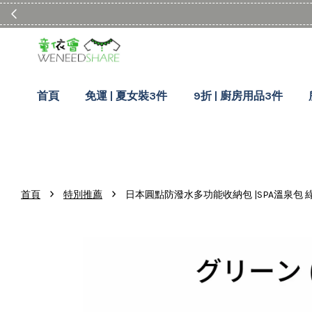
首頁
免運 | 夏女裝3件
9折 | 廚房用品3件
›
›
首頁
特別推薦
日本圓點防潑水多功能收納包 |SPA溫泉包 