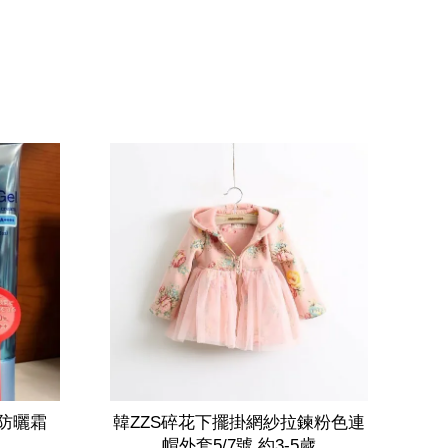
用防曬霜
韓ZZS碎花下擺掛網紗拉鍊粉色連
帽外套5/7號 約3-5歲