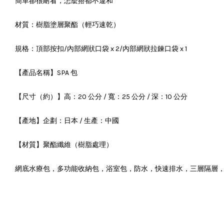
簡單卻很耐看，怎麼搭都不違和
材質：樹脂塗層聚酯（輕巧速乾）
規格：頂部按扣/內部網狀口袋 x 2/內部網狀拉鍊口袋 x 1
【產品名稱】SPA 包
【尺寸（約）】高：20 公分 / 寬：25 公分 / 深：10 公分
【產地】企劃：日本 / 生產：中國
【材質】聚酯纖維（樹脂處理）
網底水療包，多功能收納包，浴室包，防水，快速排水，三層隔層，