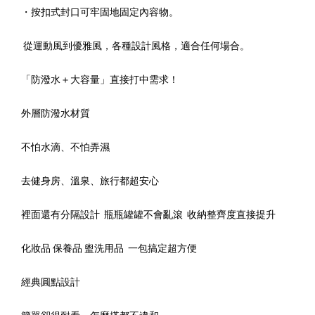
・按扣式封口可牢固地固定內容物。
從運動風到優雅風，各種設計風格，適合任何場合。
「防潑水＋大容量」直接打中需求！
外層防潑水材質
不怕水滴、不怕弄濕
去健身房、溫泉、旅行都超安心
裡面還有分隔設計 瓶瓶罐罐不會亂滾 收納整齊度直接提升
化妝品 保養品 盥洗用品 一包搞定超方便
經典圓點設計