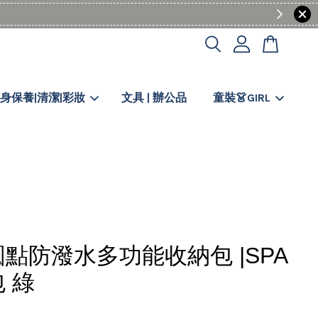
身保養|清潔|彩妝
文具 | 辦公品
童裝👗GIRL
點防潑水多功能收納包 |SPA
 綠