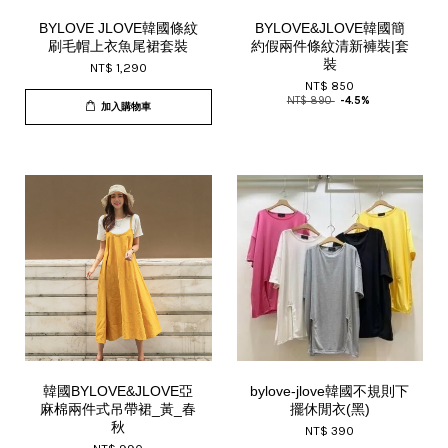
BYLOVE JLOVE韓國條紋
BYLOVE&JLOVE韓國簡
刷毛帽上衣魚尾裙套裝
約假兩件條紋清新褲裝|套
裝
NT$ 1,290
NT$ 850
NT$ 890
-4.5%
加入購物車
韓國BYLOVE&JLOVE亞
bylove-jlove韓國不規則下
麻棉兩件式吊帶裙_黃_春
擺休閒衣(黑)
秋
NT$ 390