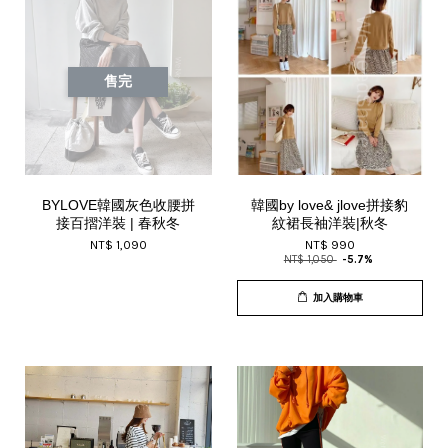
售完
BYLOVE韓國灰色收腰拼
韓國by love& jlove拼接豹
接百摺洋裝 | 春秋冬
紋裙長袖洋裝|秋冬
NT$ 1,090
NT$ 990
NT$ 1,050
-5.7%
加入購物車