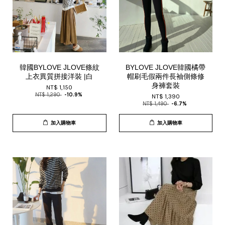
韓國BYLOVE JLOVE條紋
BYLOVE JLOVE韓國橘帶
上衣異質拼接洋裝 |白
帽刷毛假兩件長袖側條修
身褲套裝
NT$ 1,150
NT$ 1,290
-10.9%
NT$ 1,390
NT$ 1,490
-6.7%
加入購物車
加入購物車