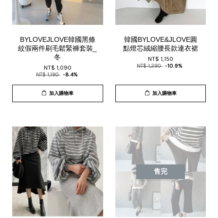
BYLOVEJLOVE韓國黑條
韓國BYLOVE&JLOVE圓
紋假兩件刷毛鬆緊褲套裝_
點燈芯絨縮腰長款連衣裙
冬
NT$ 1,150
NT$ 1,290
-10.9%
NT$ 1,090
NT$ 1,190
-8.4%
加入購物車
加入購物車
售完