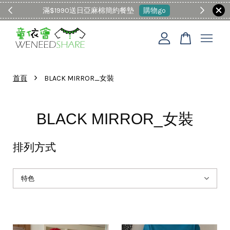
滿$1990送日亞麻棉簡約餐墊
購物go
童裝M
您的購物車目前還是空的。
›
首頁
BLACK MIRROR_女裝
繼續購物
BLACK MIRROR_女裝
排列方式