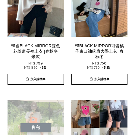
韓國BLACK MIRROR雙色
韓BLACK MIRROR可愛橘
花落肩長袖上衣 |春秋冬
子束口袖落肩大學上衣 |春
米灰
秋冬
NT$ 799
NT$ 750
NT$ 850
-6%
NT$ 790
-5.1%
加入購物車
加入購物車
售完