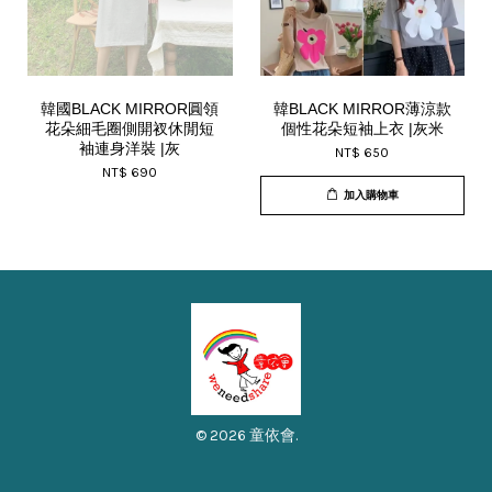
韓國BLACK MIRROR圓領
韓BLACK MIRROR薄涼款
花朵細毛圈側開衩休閒短
個性花朵短袖上衣 |灰米
袖連身洋裝 |灰
NT$ 650
NT$ 690
加入購物車
© 2026 童依會.