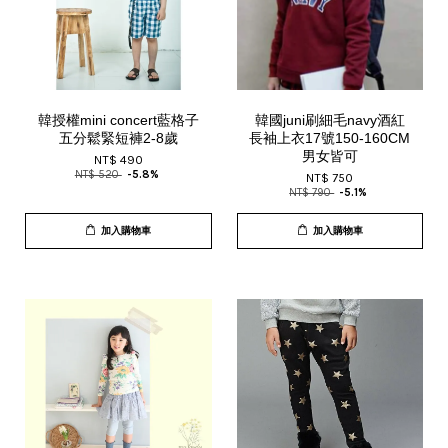
韓授權mini concert藍格子
韓國juni刷細毛navy酒紅
五分鬆緊短褲2-8歲
長袖上衣17號150-160CM
男女皆可
NT$ 490
NT$ 520
-5.8%
NT$ 750
NT$ 790
-5.1%
加入購物車
加入購物車