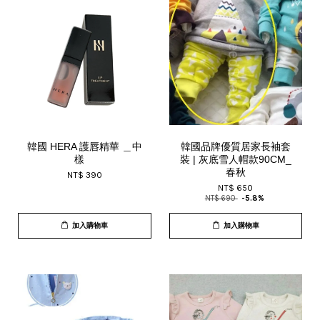
韓國 HERA 護唇精華 ＿中
韓國品牌優質居家長袖套
樣
裝 | 灰底雪人帽款90CM_
春秋
NT$ 390
NT$ 650
NT$ 690
-5.8%
加入購物車
加入購物車