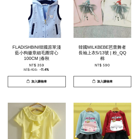
FLADISHBINI韓國原單淺
韓國MILKBEBE芭蕾舞者
藍小狗徽章細毛圈背心
長袖上衣5/13號 | 粉_QQ
100CM |春秋
棉
NT$ 359
NT$ 590
NT$ 405
-11.4%
加入購物車
加入購物車