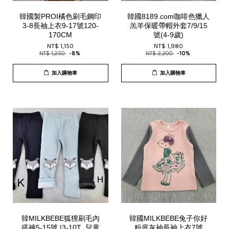
韓國製PROI橘色刷毛鋼印
韓國8189.com咖啡色獵人
3-8長袖上衣9-17號120-
羔羊保暖帶帽外套7/9/15
170CM
號(4-9歲)
NT$ 1,150
NT$ 1,980
NT$ 1,250
-8%
NT$ 2,200
-10%
加入購物車
加入購物車
韓MILKBEBE狐狸刷毛內
韓國MILKBEBE兔子你好
搭褲5-15號 |3-10T_兒童
粉底灰袖長袖上衣7號