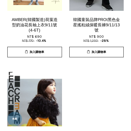
AMBER(韓國製造)荷葉造
韓國童裝品牌PROI黑色金
型奶油花長袖上衣9/11號
星搖粒絨保暖長褲9/11/13
(4-6T)
號
NT$ 690
NT$ 900
NT$ 770
-10.4%
NT$ 1,250
-28%
加入購物車
加入購物車
推薦