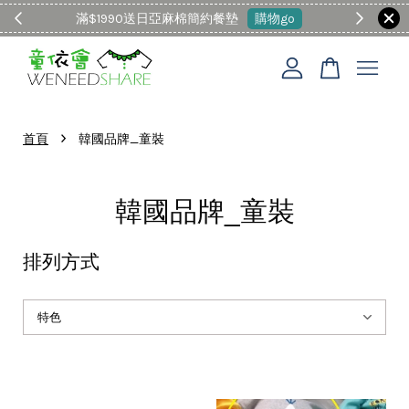
滿$1990送日亞麻棉簡約餐墊
購物go
童裝M
您的購物車目前還是空的。
›
首頁
韓國品牌_童裝
繼續購物
韓國品牌_童裝
排列方式