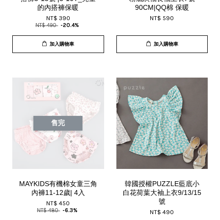
的內搭褲保暖
90CM|QQ棉 保暖
NT$ 390
NT$ 590
NT$ 490
-20.4%
加入購物車
加入購物車
售完
MAYKIDS有機棉女童三角
韓國授權PUZZLE藍底小
內褲11-12歲| 4入
白花荷葉大袖上衣9/13/15
號
NT$ 450
NT$ 480
-6.3%
NT$ 490