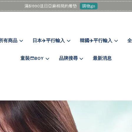
滿$1990送日亞麻棉簡約餐墊
購物go
所有商品
日本✈️平行輸入
韓國✈️平行輸入
全
您的購物車目前還是空的。
童裝🩳BOY
品牌搜尋
最新消息
繼續購物