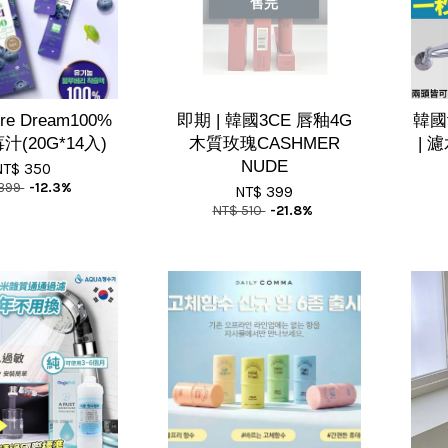
售完
re Dream100%
即期 | 韓國3CE 唇釉4G
韓國f
(20G*14入)
木質玫瑰CASHMER
| 
NUDE
NT$ 350
 399
-12.3%
NT$ 399
NT$ 510
-21.8%