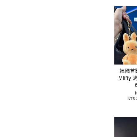
韓國首
MIiff
NT$