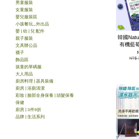
男童服裝
女童服裝
嬰兒服裝區
小孩餐玩_外出品
嬰 | 幼 | 兒 配件
韓國Natu
親子服裝
有機藍莓汁
文具辦公品
襪子
NT$
飾品區
孩童的單碼服
大人用品
廚房料理 | 器具裝備
廚房 | 浴廁清潔
彩妝 | 臉部全身保養 | 頭髮保養
保健
廚房 | 3件9折
品牌 | 生活系列