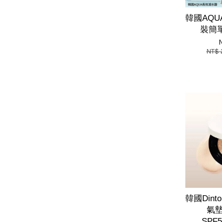
韓國AQU
裝簡單
NT$
韓國Din
氣墊1
SPF5