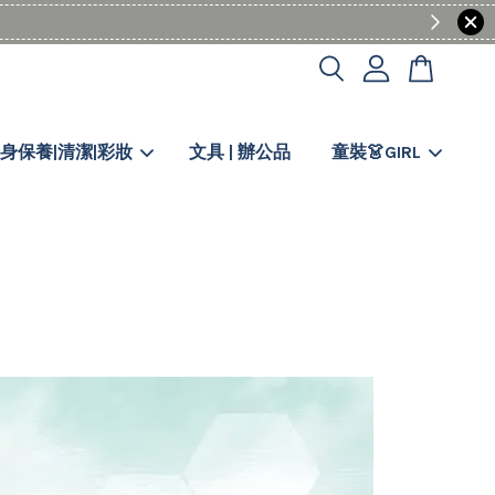
身保養|清潔|彩妝
文具 | 辦公品
童裝👗GIRL