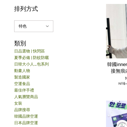
排列方式
類別
日品選物 | 快閃區
夏季必備 | 防蚊防曬
日韓大小人_包系列
韓國inn
動畫人物
接無痕
製造國家
NT$
空運食品
最佳伴手禮
人氣瀏覽商品
女裝
品牌搜尋
韓國品牌空運
日本品牌空運