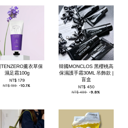
TENZERO薰衣草保
韓國MONCLOS 黑櫻桃高
濕足霜100g
保濕護手霜30ML 吊飾款 |
盲盒
NT$ 179
NT$ 199
-10.1%
NT$ 450
NT$ 499
-9.8%