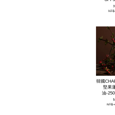
NT$
韓國CHA
堅果
油-25
NT$ 