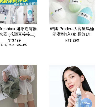
reshbox 淋浴過濾器
韓國 Pradera大容量馬桶
濾水器 (花灑直接接上)
清潔劑4入/盒 長效1年
NT$ 199
NT$ 290
NT$ 250
-20.4%