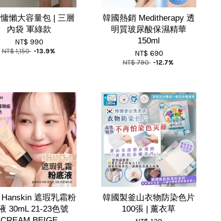
慵懶大容量包 | 三層
韓國熱銷 Meditherapy 透
內袋 軍綠款
明質玻尿酸保濕精華
150ml
NT$ 990
NT$ 1,150
-13.9%
NT$ 690
NT$ 790
-12.7%
Hanskin 遮瑕乳霜粉
韓國製釜山衣物防染色片
液 30mL 21-23色號
100張 | 薰衣草
CREAM BEIGE