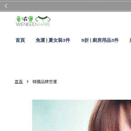
首頁
免運 | 夏女裝3件
9折 | 廚房用品3件
›
首頁
韓國品牌空運