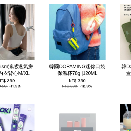
erism涼感透氣拼
韓國DOPAMING迷你口袋
韓D
內衣背心M/XL
保溫杯78g |120ML
盒
NT$ 399
NT$ 350
 450
-11.3%
NT$ 399
-12.3%