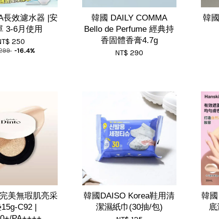
A長效濾水器 |安
韓國 DAILY COMMA
韓國
 3-6月使用
Bello de Perfume 經典持
香固體香膏4.7g
NT$ 250
 299
-16.4%
NT$ 290
to完美無瑕肌亮采
韓國DAISO Korea鞋用清
韓國 
5g-C92 |
潔濕紙巾(30抽/包)
底
0+/PA++++