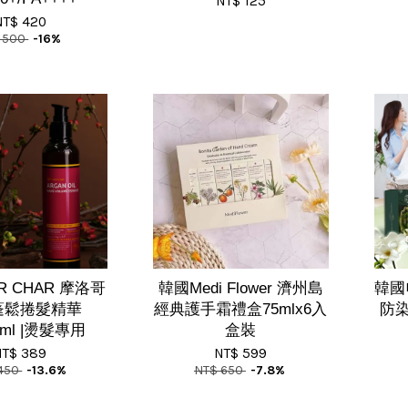
NT$ 125
NT$ 420
 500
-16%
R CHAR 摩洛哥
韓國Medi Flower 濟州島
韓國
蓬鬆捲髮精華
經典護手霜禮盒75mlx6入
防染
0ml |燙髮專用
盒裝
NT$ 389
NT$ 599
450
-13.6%
NT$ 650
-7.8%