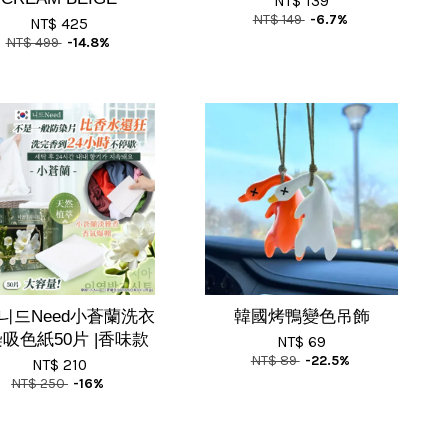
NT$ 139
NT$ 149
-6.7%
NT$ 425
NT$ 499
-14.8%
니드Need小蒼蘭洗衣
韓國烤鴨變色吊飾
吸色紙50片 |香味款
NT$ 69
NT$ 89
-22.5%
NT$ 210
NT$ 250
-16%