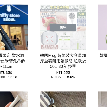
售完
爾限定 聖水洞
韓國Frog 超能裝大容量加
韓國
y 烤焦米菲兔吊飾
厚重磅耐用塑膠袋 垃圾袋
6x11cm
50L |30入 換季
NT$ 350
NT$ 255
 399
-12.3%
NT$ 279
-8.6%