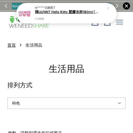
滿$1990送日亞麻棉簡約餐墊
購物go
童裝M
W*****
已購買了
韓LILFANT Hello Kitty 塑膠水杯180ml | 3入
7 小時前
您的購物車目前還是空的。
›
首頁
生活用品
繼續購物
生活用品
排列方式