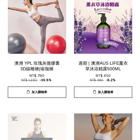
澳洲 YPL 玫瑰灰微膠囊
過期 | 澳洲AUS LIFE薰衣
3D線雕褲|瑜珈褲
草沐浴精露500ML
NT$ 790
NT$ 450
NT$ 1,250
-36.8%
NT$ 490
-8.2%
加入購物車
加入購物車