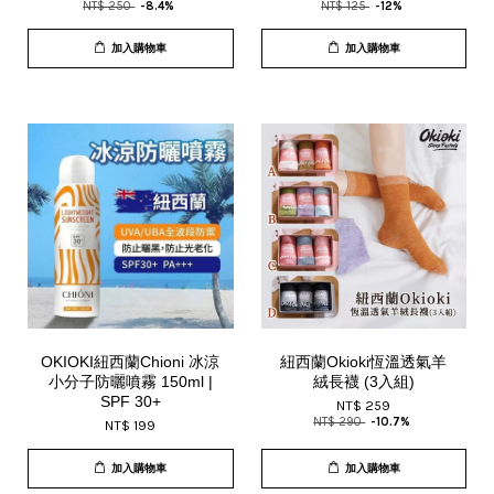
NT$ 250
-8.4%
NT$ 125
-12%
加入購物車
加入購物車
OKIOKI紐西蘭Chioni 冰涼
紐西蘭Okioki恆溫透氣羊
小分子防曬噴霧 150ml |
絨長襪 (3入組)
SPF 30+
NT$ 259
NT$ 290
-10.7%
NT$ 199
加入購物車
加入購物車