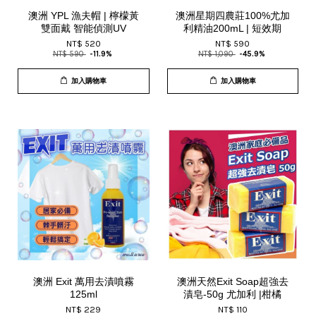
澳洲 YPL 漁夫帽 | 檸檬黃
澳洲星期四農莊100%尤加
雙面戴 智能偵測UV
利精油200mL | 短效期
NT$ 520
NT$ 590
NT$ 590
-11.9%
NT$ 1,090
-45.9%
加入購物車
加入購物車
澳洲 Exit 萬用去漬噴霧
澳洲天然Exit Soap超強去
125ml
漬皂-50g 尤加利 |柑橘
NT$ 229
NT$ 110