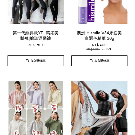
第一代經典款YPL萬搭美
澳洲 Hismile V34牙齒美
體褲|瑜珈運動褲
白調色精華 30g
NT$ 790
NT$ 650
NT$ 690
-5.8%
加入購物車
加入購物車