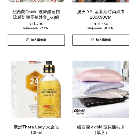
紐西蘭Okioki 玻尿酸連帽
澳洲 YPL孟菲斯時尚絲巾
涼感防曬長袖外套_灰|綠
180X90CM
NT$ 790
NT$ 550
NT$ 850
-7.1%
NT$ 599
-8.2%
加入購物車
加入購物車
澳洲Thera Lady 大金瓶
紐西蘭 okioki 玻尿酸枕巾
100ml
（單入）