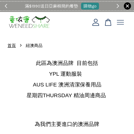
滿$1990送日亞麻棉簡約餐墊
購物go
童裝M
您的購物車目前還是空的。
›
首頁
紐澳商品
繼續購物
此區為澳洲品牌 目前包括
YPL 運動服裝
AUS LIFE 澳洲清潔保養用品
星期四THURSDAY 精油周邊商品
為我們主要進口的澳洲品牌