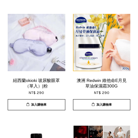
紐西蘭okioki 玻尿酸眼罩
澳洲 Redwin 維他命E月見
（單入）|粉
草油保濕霜300G
NT$ 290
NT$ 290
加入購物車
加入購物車