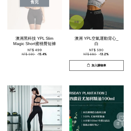
售完
限量
澳洲黑科技 YPL Slim
澳洲 YPL空氣運動背心_
Magic Short蜜桃臀短褲
白
NT$ 499
NT$ 590
NT$ 590
-15.4%
NT$ 680
-13.2%
加入購物車