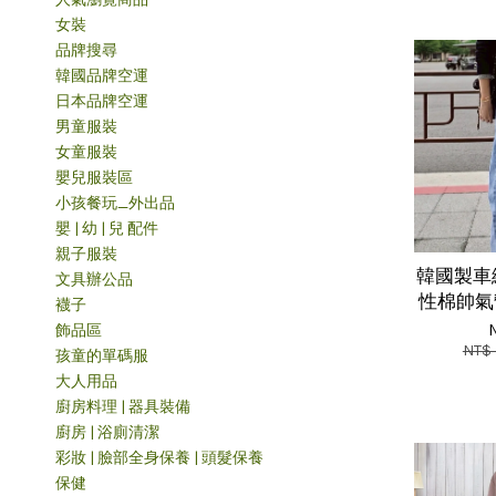
女裝
品牌搜尋
韓國品牌空運
日本品牌空運
男童服裝
女童服裝
嬰兒服裝區
小孩餐玩_外出品
嬰 | 幼 | 兒 配件
親子服裝
韓國製車
文具辦公品
性棉帥氣
襪子
飾品區
NT$
孩童的單碼服
大人用品
廚房料理 | 器具裝備
廚房 | 浴廁清潔
彩妝 | 臉部全身保養 | 頭髮保養
保健