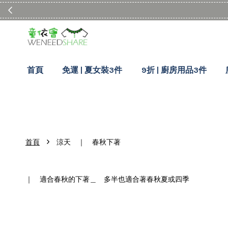
首頁
免運 | 夏女裝3件
9折 | 廚房用品3件
›
首頁
涼天 ｜ 春秋下著
｜ 適合春秋的下著＿ 多半也適合著春秋夏或四季