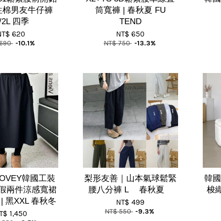
性棉男友牛仔褲
筒寬褲 | 春秋夏 FU
/2L 四季
TEND
NT$ 620
NT$ 650
 690
-10.1%
NT$ 750
-13.3%
DOVEY韓國工裝
梨形友善｜山本氣球鬆緊
韓國
假兩件涼感寬裙
腰八分褲 L 春秋夏
梭織
| 黑XXL 春秋冬
NT$ 499
NT$ 550
-9.3%
T$ 1,450