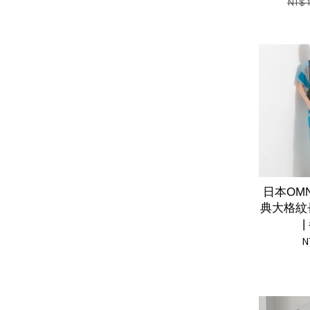
NT$ 
日本OM
典大格紋
N