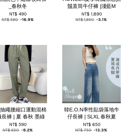
_春秋冬
鬚直筒牛仔褲 |淺藍M
NT$ 490
NT$ 1,890
NT$ 590
-16.9%
NT$ 1,950
-3.1%
抽繩腰縮口運動混棉
韓E.O.N率性貼袋落地牛
長褲 | 夏 春秋 墨綠
仔長褲 | SLXL 春秋夏
NT$ 590
NT$ 650
NT$ 650
-9.2%
NT$ 750
-13.3%