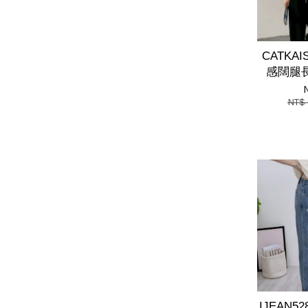
CATKA
感闊腿長
NT$
IJEAN