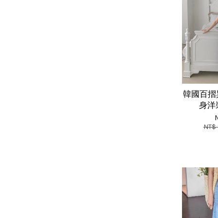
韓國百摺
身洋裝
NT$