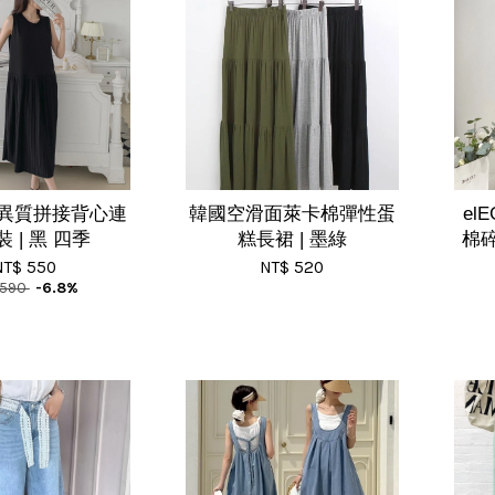
異質拼接背心連
韓國空滑面萊卡棉彈性蛋
el
 | 黑 四季
糕長裙 | 墨綠
棉碎
NT$ 550
NT$ 520
 590
-6.8%