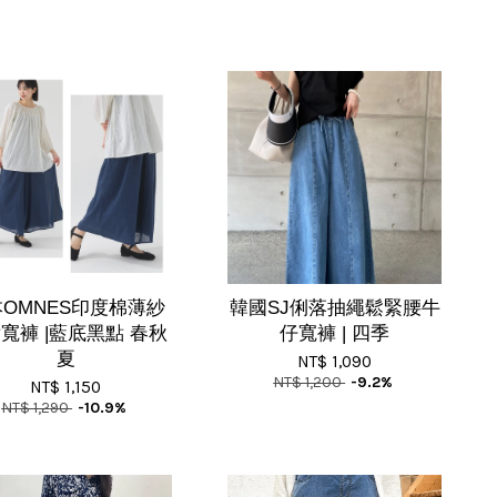
OMNES印度棉薄紗
韓國SJ俐落抽繩鬆緊腰牛
寬褲 |藍底黑點 春秋
仔寬褲 | 四季
夏
NT$ 1,090
NT$ 1,200
-9.2%
NT$ 1,150
NT$ 1,290
-10.9%