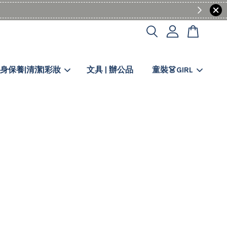
身保養|清潔|彩妝
文具 | 辦公品
童裝👗GIRL