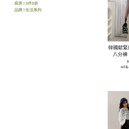
廚房 | 3件9折
品牌 | 生活系列
韓國鬆緊
八分褲 
NT$