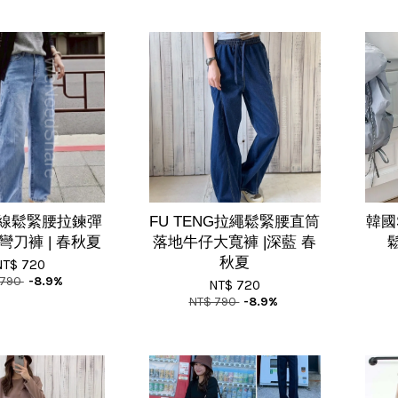
線鬆緊腰拉鍊彈
FU TENG拉繩鬆緊腰直筒
韓國
彎刀褲 | 春秋夏
落地牛仔大寬褲 |深藍 春
鬆
秋夏
NT$ 720
 790
-8.9%
NT$ 720
NT$ 790
-8.9%