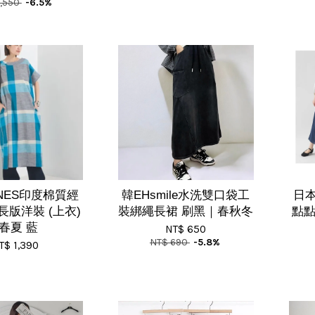
1,550
-6.5%
NES印度棉質經
韓EHsmile水洗雙口袋工
日本
長版洋裝 (上衣)
裝綁繩長裙 刷黑｜春秋冬
點點
| 春夏 藍
NT$ 650
NT$ 690
-5.8%
T$ 1,390