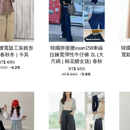
腰寬版工裝錐形
韓國拼接腰xuan158車線
韓國
春秋冬 | 卡其
拉鍊寬彈性牛仔褲 2L (大
寬鬆
尺碼 | 棉花糖女孩) 春秋
NT$ 690
 720
-4.2%
NT$ 650
NT$ 690
-5.8%