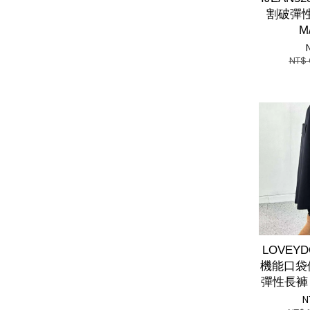
割破彈
M
NT$
LOVEY
機能口袋
彈性長褲 
N