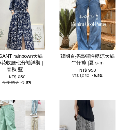
EGANT rainbown天絲
韓國百搭高彈性酷涼天絲
花收腰七分袖洋裝 |
牛仔褲 |夏 s-m
春秋 藍
NT$ 950
NT$ 1,050
-9.5%
NT$ 650
NT$ 690
-5.8%