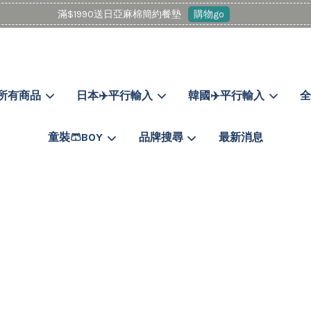
童裝Malwee3件以上88折
現在去購物！
所有商品
日本✈️平行輸入
韓國✈️平行輸入
全
您的購物車目前還是空的。
童裝🩳BOY
品牌搜尋
最新消息
繼續購物