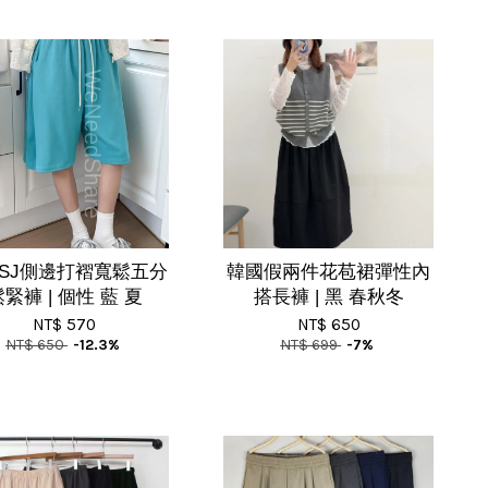
SJ側邊打褶寬鬆五分
韓國假兩件花苞裙彈性內
緊褲 | 個性 藍 夏
搭長褲 | 黑 春秋冬
NT$ 570
NT$ 650
NT$ 650
-12.3%
NT$ 699
-7%