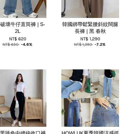
破壞牛仔直筒褲 | S-
韓國綁帶鬆緊腰斜紋闊腿
2L
長褲 | 黑 春秋
NT$ 620
NT$ 1,290
NT$ 650
-4.6%
NT$ 1,390
-7.2%
黑跳色中縫線收口褲
HOWLUK夏季韓國涼感抓