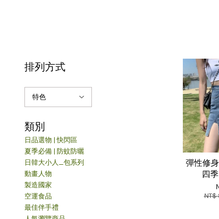
排列方式
類別
日品選物 | 快閃區
夏季必備 | 防蚊防曬
日韓大小人_包系列
彈性修身
動畫人物
四季
製造國家
NT$
空運食品
最佳伴手禮
人氣瀏覽商品