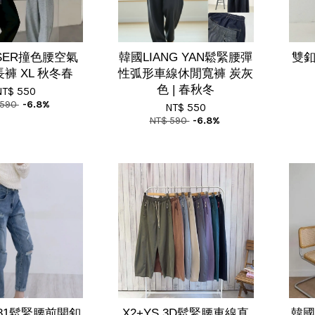
ISER撞色腰空氣
韓國LIANG YAN鬆緊腰彈
雙釦
褲 XL 秋冬春
性弧形車線休閒寬褲 炭灰
色 | 春秋冬
NT$ 550
 590
-6.8%
NT$ 550
NT$ 590
-6.8%
5281鬆緊腰前開釦
X2+YS 3D鬆緊腰車線直
韓國