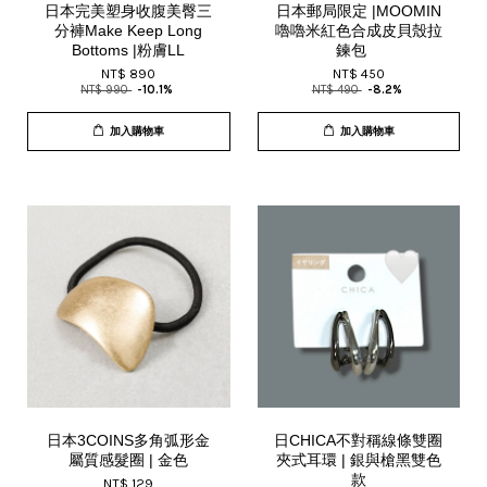
日本完美塑身收腹美臀三
日本郵局限定 |MOOMIN
分褲Make Keep Long
嚕嚕米紅色合成皮貝殼拉
Bottoms |粉膚LL
鍊包
NT$ 890
NT$ 450
NT$ 990
-10.1%
NT$ 490
-8.2%
加入購物車
加入購物車
日本3COINS多角弧形金
日CHICA不對稱線條雙圈
屬質感髮圈 | 金色
夾式耳環 | 銀與槍黑雙色
款
NT$ 129