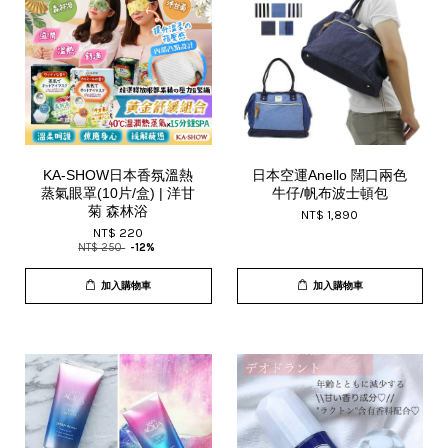
KA-SHOW日本香氛溫熱
日本空運Anello 闊口兩色
蒸氣眼罩(10片/盒) | 洋甘
牛仔/帆布波士頓包
菊 森林浴
NT$ 1,890
NT$ 220
NT$ 250
-12%
加入購物車
加入購物車