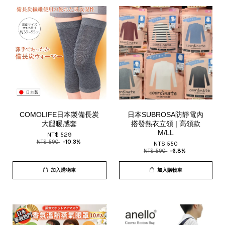
COMOLIFE日本製備長炭
日本SUBROSA防靜電內
大腿暖感套
搭發熱衣立領 | 高領款
M/LL
NT$ 529
NT$ 590
-10.3%
NT$ 550
NT$ 590
-6.8%
加入購物車
加入購物車