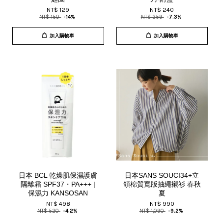
NT$ 129
NT$ 240
NT$ 150
-14%
NT$ 259
-7.3%
加入購物車
加入購物車
日本 BCL 乾燥肌保濕護膚
日本SANS SOUCI34+立
隔離霜 SPF37・PA+++ |
領棉質寬版抽繩襯衫 春秋
保濕力 KANSOSAN
夏
NT$ 498
NT$ 990
NT$ 520
-4.2%
NT$ 1,090
-9.2%