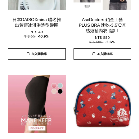
日本DAISOXmina 聯名推
AscDoctors 鉑金工藝
出黃藍冰淇淋造型髮圈
PLUS BRA 速乾-3.5℃涼
感短袖內衣 |黑LL
NT$ 49
NT$ 55
-10.9%
NT$ 550
NT$ 590
-6.8%
加入購物車
加入購物車