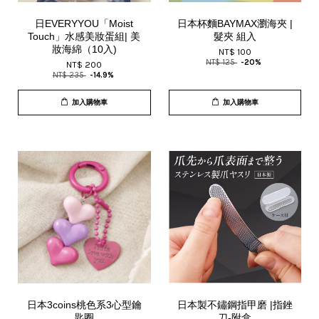
日EVERYYOU「Moist
日本杯麵BAYMAX瀏海夾 |
Touch」水感美妝蛋組| 美
髮夾 組入
妝海綿（10入)
NT$ 100
NT$ 125
-20%
NT$ 200
NT$ 235
-14.9%
加入購物車
加入購物車
日本3coins桃色系3心型鑰
日本製不鏽鋼指甲磨 |指銼
匙圈
刀-附盒