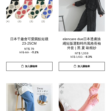
日本千趣會可愛圓點短襪
elencare due日本透膚抽
23-25CM
繩短版運動時尚風格長袖
外套 | 黑 夏 歐根紗
NT$ 79
NT$ 89
-11.2%
NT$ 1,359
NT$ 1,450
-6.3%
加入購物車
加入購物車