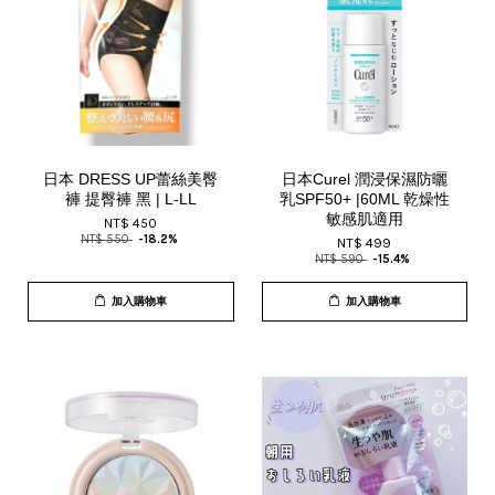
日本 DRESS UP蕾絲美臀
日本Curel 潤浸保濕防曬
褲 提臀褲 黑 | L-LL
乳SPF50+ |60ML 乾燥性
敏感肌適用
NT$ 450
NT$ 550
-18.2%
NT$ 499
NT$ 590
-15.4%
加入購物車
加入購物車