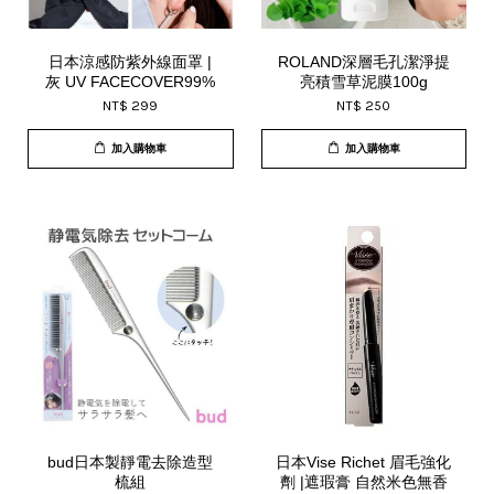
日本涼感防紫外線面罩 |
ROLAND深層毛孔潔淨提
灰 UV FACECOVER99%
亮積雪草泥膜100g
NT$ 299
NT$ 250
加入購物車
加入購物車
bud日本製靜電去除造型
日本Vise Richet 眉毛強化
梳組
劑 |遮瑕膏 自然米色無香