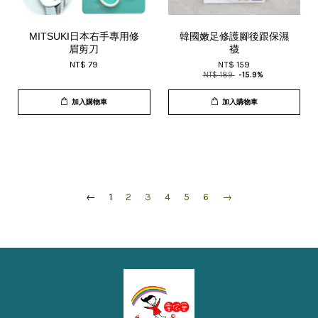
MITSUKI日本右手專用修
韓國嫩足修護腳後跟保濕
眉剪刀
襪
NT$ 79
NT$ 159
NT$ 189
-15.9%
加入購物車
加入購物車
←
1
2
3
4
5
6
→