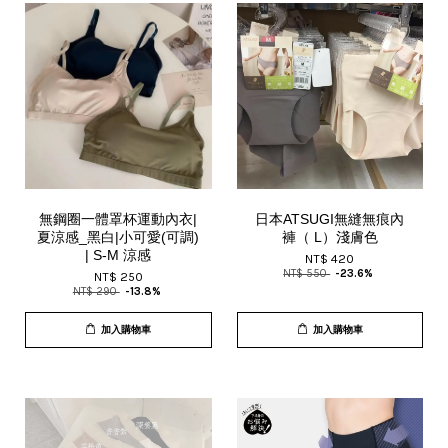
無鋼圈一體罩杯運動內衣|
日本ATSUGI無縫無痕內
夏涼感_黑白|小可愛(可調)
褲（ L）淺膚色
| S-M 涼感
NT$ 420
NT$ 550
-23.6%
NT$ 250
NT$ 290
-13.8%
加入購物車
加入購物車