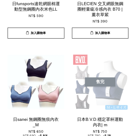
日funsports速乾網眼棉運
日LECIEN 交叉網眼無鋼
動型無鋼圈內衣米色LL
圈輕量級冷感內衣 B70 |
薰衣草紫
NT$ 590
NT$ 390
加入購物車
加入購物車
售完
日sanei 無鋼圈無痕內衣
日本B.V.D.穩定罩杯運動
_M
內衣| m
NT$ 650
NT$ 750
NT$ 690
-5.8%
NT$ 790
-5.1%