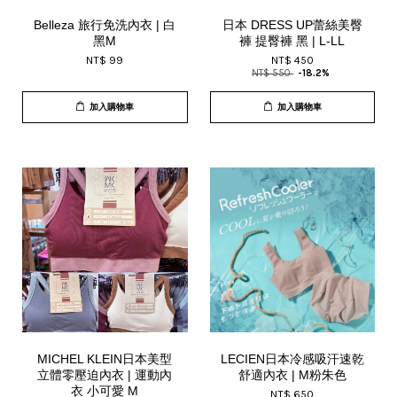
Belleza 旅行免洗內衣 | 白
日本 DRESS UP蕾絲美臀
黑M
褲 提臀褲 黑 | L-LL
NT$ 99
NT$ 450
NT$ 550
-18.2%
加入購物車
加入購物車
MICHEL KLEIN日本美型
LECIEN日本冷感吸汗速乾
立體零壓迫內衣 | 運動內
舒適內衣 | M粉朱色
衣 小可愛 M
NT$ 650