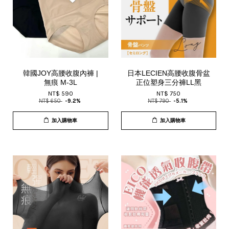
韓國JOY高腰收腹內褲 |
日本LECIEN高腰收腹骨盆
無痕 M-3L
正位塑身三分褲LL黑
NT$ 590
NT$ 750
NT$ 650
-9.2%
NT$ 790
-5.1%
加入購物車
加入購物車