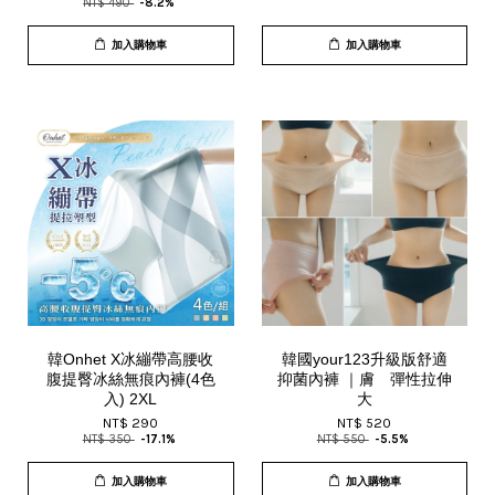
NT$ 490
-8.2%
加入購物車
加入購物車
韓Onhet X冰繃帶高腰收
韓國your123升級版舒適
腹提臀冰絲無痕內褲(4色
抑菌內褲 ｜膚 彈性拉伸
入) 2XL
大
NT$ 290
NT$ 520
NT$ 350
-17.1%
NT$ 550
-5.5%
加入購物車
加入購物車