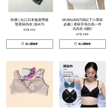
特價 | 出口日本無肩帶後
MUMUAIN75B以下小罩杯
墊罩杯內衣 |灰A75
必備 | 罩杯升等白色一件
式內衣 A變C
NT$ 450
NT$ 399
加入購物車
加入購物車