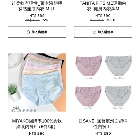
超柔軟有彈性_萊卡液態膠
TANITA FITS ME運動內
裸感無痕內衣 M | L
衣 |健身內衣黑M
NT$ 399
NT$ 590
NT$ 420
-5%
NT$ 650
-9.2%
加入購物車
加入購物車
MIYAKO回購率100%柔軟
日SANEI 無臀痕滑面超彈
網眼內褲F（6件/組）
性內褲 LL
NT$ 280
NT$ 280