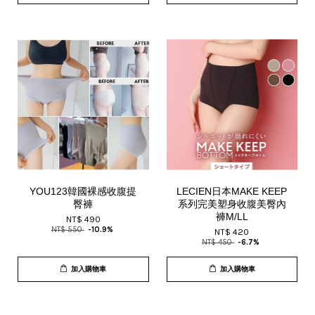
YOU123韓國裸感收腹提
LECIEN日本MAKE KEEP
臀褲
系列完美塑身收腹美臀內
褲M/LL
NT$ 490
NT$ 550
-10.9%
NT$ 420
NT$ 450
-6.7%
加入購物車
加入購物車