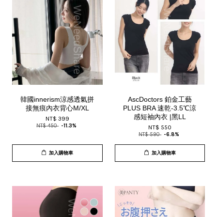
韓國innerism涼感透氣拼
AscDoctors 鉑金工藝
接無痕內衣背心M/XL
PLUS BRA 速乾-3.5℃涼
感短袖內衣 |黑LL
NT$ 399
NT$ 450
-11.3%
NT$ 550
NT$ 590
-6.8%
加入購物車
加入購物車