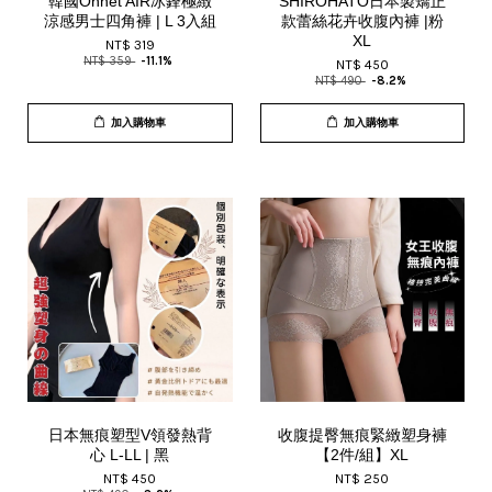
韓國Onhet AIR冰鋒極緻
SHIROHATO日本製矯正
涼感男士四角褲 | L 3入組
款蕾絲花卉收腹內褲 |粉
XL
NT$ 319
NT$ 359
-11.1%
NT$ 450
NT$ 490
-8.2%
加入購物車
加入購物車
日本無痕塑型V領發熱背
收腹提臀無痕緊緻塑身褲
心 L-LL | 黑
【2件/組】XL
NT$ 450
NT$ 250