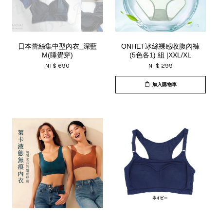
日本蕾絲集中型內衣_深藍
ONHET冰絲裸感收腹內褲
M(睡覺穿)
(5色各1) 組 |XXL/XL
NT$ 690
NT$ 299
加入購物車