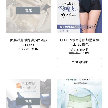
售完
面膜潤膚感內褲(5件 /組)
LECIEN強力小腹加壓內褲
| LL-3L 膚色
NT$ 279
NT$ 295
-5.4%
從
NT$ 550
起
NT$ 590
-6.8%
加入購物車
售完