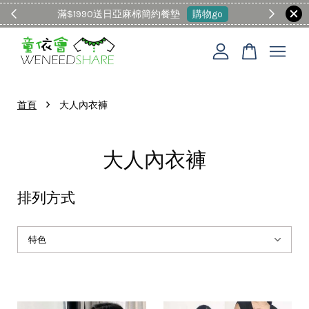
滿$1990送日亞麻棉簡約餐墊
購物go
童裝M
您的購物車目前還是空的。
›
首頁
大人內衣褲
繼續購物
大人內衣褲
排列方式