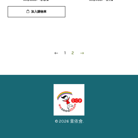
加入購物車
←
1
2
→
© 2026 童依會.