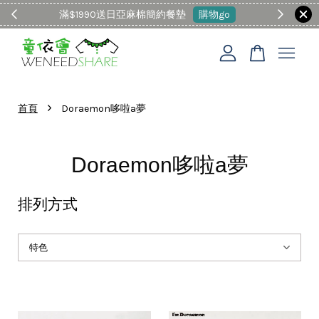
滿$1990送日亞麻棉簡約餐墊
購物go
童裝M
您的購物車目前還是空的。
›
首頁
Doraemon哆啦a夢
繼續購物
Doraemon哆啦a夢
排列方式