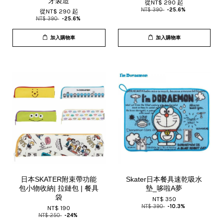
牙製造
從
NT$ 290
起
NT$ 390
-25.6%
從
NT$ 290
起
NT$ 390
-25.6%
加入購物車
加入購物車
日本SKATER附束帶功能
Skater日本餐具速乾吸水
包小物收納| 拉鏈包 | 餐具
墊_哆啦A夢
袋
NT$ 350
NT$ 390
-10.3%
NT$ 190
NT$ 250
-24%