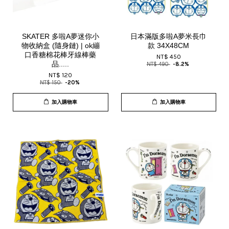
SKATER 多啦A夢迷你小
日本滿版多啦A夢米長巾
物收納盒 (隨身鏈) | ok繃
款 34X48CM
口香糖棉花棒牙線棒藥
NT$ 450
品.....
NT$ 490
-8.2%
NT$ 120
NT$ 150
-20%
加入購物車
加入購物車