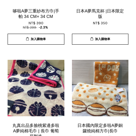
哆啦A夢三重紗布方巾|手
日本A夢馬克杯 |日本限定
帕 34 CM× 34 CM
版
NT$ 390
NT$ 350
NT$ 399
-2.3%
加入購物車
加入購物車
丸真出品多臉桃紫邊多啦
日本國內限定多啦A夢銅
A夢純棉毛巾 | 長巾 葡萄
鑼燒純棉方巾|長巾