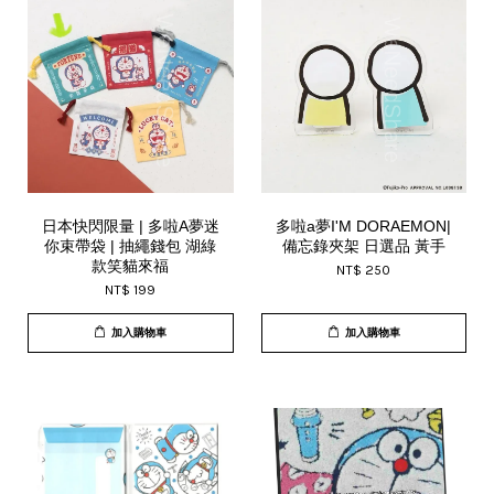
日本快閃限量 | 多啦A夢迷
多啦a夢I'M DORAEMON|
你束帶袋 | 抽繩錢包 湖綠
備忘錄夾架 日選品 黃手
款笑貓來福
NT$ 250
NT$ 199
加入購物車
加入購物車