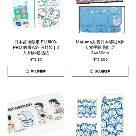
日本當地限定 FUJIKO-
Maruma丸真日本哆啦A夢
PRO 哆啦A夢 信封袋 | 3
人物手帕毛巾 約
入 附鈴鐺貼紙
34×36cm
NT$ 80
NT$ 290
加入購物車
加入購物車